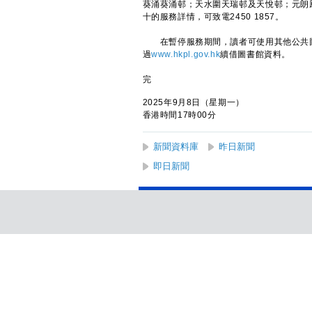
葵涌葵涌邨；天水圍天瑞邨及天悅邨；元朗
十的服務詳情，可致電2450 1857。
在暫停服務期間，讀者可使用其他公共圖書館借
過
www.hkpl.gov.hk
續借圖書館資料。
完
2025年9月8日（星期一）
香港時間17時00分
新聞資料庫
昨日新聞
即日新聞