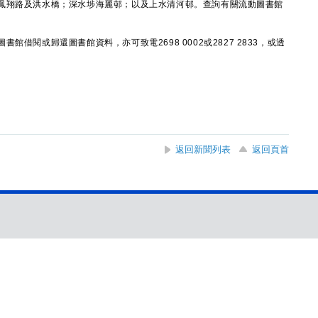
鳳翔路及洪水橋；深水埗海麗邨；以及上水清河邨。查詢有關流動圖書館
閱或歸還圖書館資料，亦可致電2698 0002或2827 2833，或透
返回新聞列表
返回頁首