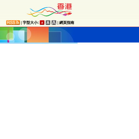
|
字型大小:
|
網頁指南