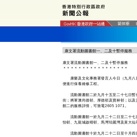
康文署流動圖書館一、二及十暫停服務
＊
＊
＊
＊
＊
＊
＊
＊
＊
＊
＊
＊
＊
＊
＊
＊
＊
康樂及文化事務署發言人今日（九月八日
便進行保養維修工程。
流動圖書館二於九月十五至二十七日暫停
街；將軍澳尚德邨、厚德邨及寶林邨；以及
館二的服務詳情，可致電2605 1071。
流動圖書館一於九月二十二日至二十七日
怡邨、九龍城啟晴邨、馬灣珀麗灣及黃大仙翠
流動圖書館十於九月二十二日至十月四日