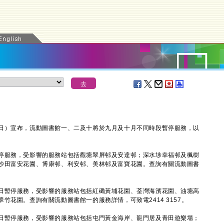
）宣布，流動圖書館一、二及十將於九月及十月不同時段暫停服務，以
服務，受影響的服務站包括觀塘翠屏邨及安達邨；深水埗幸福邨及楓樹
沙田富安花園、博康邨、利安邨、美林邨及富寶花園。查詢有關流動圖書
暫停服務，受影響的服務站包括紅磡黃埔花園、荃灣海濱花園、油塘高
竹花園。查詢有關流動圖書館一的服務詳情，可致電2414 3157。
暫停服務，受影響的服務站包括屯門黃金海岸、龍門居及青田遊樂場；