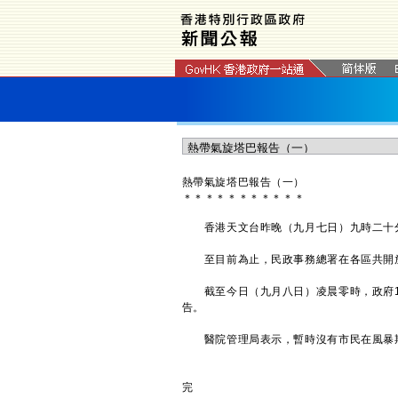
熱帶氣旋塔巴報告（一）
＊
＊
＊
＊
＊
＊
＊
＊
＊
＊
＊
香港天文台昨晚（九月七日）九時二十分
至目前為止，民政事務總署在各區共開放2
截至今日（九月八日）凌晨零時，政府18
告。
醫院管理局表示，暫時沒有市民在風暴期
完