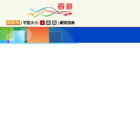
|
字型大小:
|
網頁指南