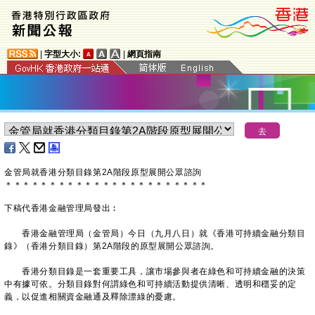
|
字型大小:
|
網頁指南
金管局就香港分類目錄第2A階段原型展開公眾諮詢
＊
＊
＊
＊
＊
＊
＊
＊
＊
＊
＊
＊
＊
＊
＊
＊
＊
＊
＊
＊
＊
＊
＊
下稿代香港金融管理局發出︰
香港金融管理局（金管局）今日（九月八日）就《香港可持續金融分類目
錄》（香港分類目錄）第2A階段的原型展開公眾諮詢。
香港分類目錄是一套重要工具，讓市場參與者在綠色和可持續金融的決策
中有據可依。分類目錄對何謂綠色和可持續活動提供清晰、透明和穩妥的定
義，以促進相關資金融通及釋除漂綠的憂慮。