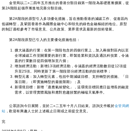
金管局以二○二四年五月推出的香港分類目錄第一階段為基礎逐漸擴展，從
第2A階段起循序漸進地完善分類目錄。
第2A階段的原型引入多項優化措施，旨在推動香港的減碳工作、促進區內
低碳轉型，及鞏固香港作為國際金融中心和領先的綠色金融樞紐的地位。原型
的制訂過程參考了市場意見、公共政策、業界需求及最新的技術發展。
第2A階段原型已引入的主要優化措施包括：
擴大涵蓋的行業：在第一階段包含的四個行業上，加入兩個對區內以至
全球減碳工作至關重要的新行業，即製造業和資訊及通訊科技業，令涵
蓋的行業數目從四個增加至六個；
增加經濟活動：新增13項經濟活動，令涵蓋的經濟活動數目從12項提
升至25項。同時更新了第一階段部分經濟活動的技術標準；
轉型元素：加入轉型元素，包括中期減碳目標、支持轉型的措施、「日
落日期」（即實施轉型的最後限期）；及
新環境目標：新增「適應氣候變化」，這環境目標回應日益增長的融資
需求，以管理實體風險和應對愈趨頻繁的極端天氣事件。
公眾諮詢今日展開，並於二○二五年十月八日結束。諮詢文件載於
金管局網
站
，歡迎有興趣人士於上述截止日期或之前提交意見。
完