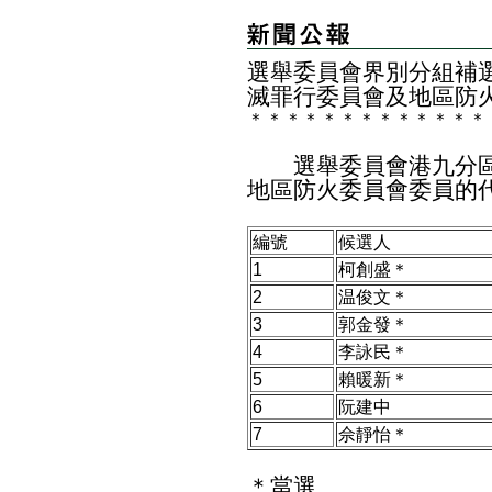
選舉委員會界別分組補
滅罪行委員會及地區防
＊
＊
＊
＊
＊
＊
＊
＊
＊
＊
＊
＊
＊
選舉委員會港九分區
地區防火委員會委員的
編號
候選人
1
柯創盛＊
2
温俊文＊
3
郭金發＊
4
李詠民＊
5
賴暖新＊
6
阮建中
7
佘靜怡＊
＊當選