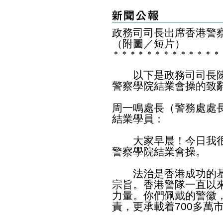
政務司司長出席香港警
（附圖／短片）
＊
＊
＊
＊
＊
＊
＊
＊
＊
＊
＊
＊
＊
以下是政務司司長陳
警察學院結業會操的致
周一鳴處長（警務處處
結業學員：
大家早晨！今日我很
警察學院結業會操。
法治是香港成功的基
宗旨。香港警隊一直以
力量。你們佩戴的警徽
責，更承載着700多萬