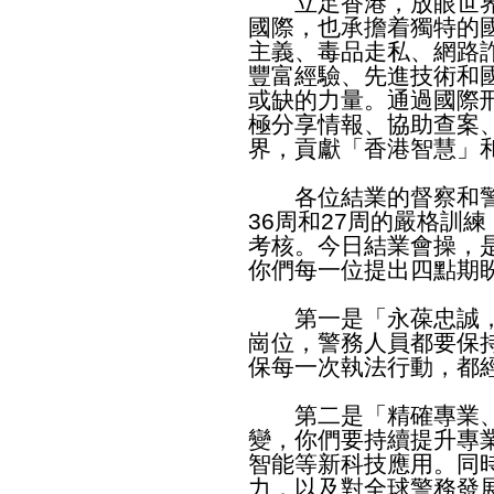
立足香港，放眼世界
國際，也承擔着獨特的
主義、毒品走私、網路
豐富經驗、先進技術和
或缺的力量。通過國際
極分享情報、協助查案
界，貢獻「香港智慧」
各位結業的督察和警
36周和27周的嚴格訓
考核。今日結業會操，
你們每一位提出四點期
第一是「永葆忠誠，
崗位，警務人員都要保
保每一次執法行動，都
第二是「精確專業、
變，你們要持續提升專
智能等新科技應用。同
力，以及對全球警務發