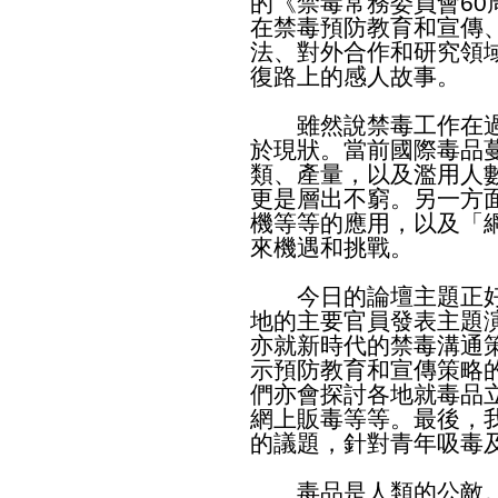
的《禁毒常務委員會6
在禁毒預防教育和宣傳
法、對外合作和研究領
復路上的感人故事。
雖然說禁毒工作在過
於現狀。當前國際毒品
類、產量，以及濫用人
更是層出不窮。另一方
機等等的應用，以及「
來機遇和挑戰。
今日的論壇主題正好
地的主要官員發表主題
亦就新時代的禁毒溝通
示預防教育和宣傳策略
們亦會探討各地就毒品
網上販毒等等。最後，
的議題，針對青年吸毒
毒品是人類的公敵。