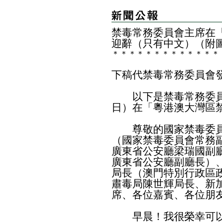
禁毒常務委員會主席在
迎辭（只有中文）（附
＊
＊
＊
＊
＊
＊
＊
＊
＊
＊
＊
＊
＊
下稿代禁毒常務委員會
以下是禁毒常務委員
日）在「粵港澳大灣區
尊敬的國家禁毒委員
（國家禁毒委員會常務
廣東省公安廳梁瑞國副
廣東省公安廳副廳長）
局長（澳門特別行政區
肅毒局陳世輝局長、新
席、各位嘉賓、各位朋
早晨！我很榮幸可以