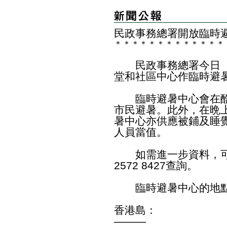
民政事務總署開放臨時
＊
＊
＊
＊
＊
＊
＊
＊
＊
＊
＊
＊
＊
民政事務總署今日（九
堂和社區中心作臨時避
臨時避暑中心會在酷
市民避暑。此外，在晩
暑中心亦供應被鋪及睡
人員當值。
如需進一步資料，可
2572 8427查詢。
臨時避暑中心的地點
香港島：
———