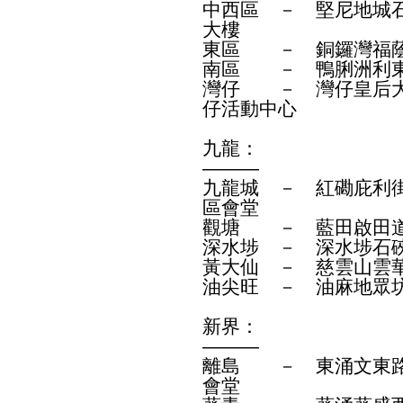
中西區 － 堅尼地城石
大樓
東區 － 銅鑼灣福蔭
南區 － 鴨脷洲利東
灣仔 － 灣仔皇后大
仔活動中心
九龍：
———
九龍城 － 紅磡庇利街
區會堂
觀塘 － 藍田啟田道
深水埗 － 深水埗石
黃大仙 － 慈雲山雲
油尖旺 － 油麻地眾
新界：
———
離島 － 東涌文東路
會堂