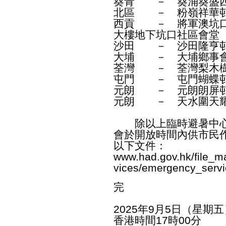
葵青 － 葵涌葵盛西
北區 － 粉嶺祥華
西貢 － 將軍澳坑口
大樓地下坑口社區會堂
沙田 － 沙田隆亨
大埔 － 大埔鄉事會
荃灣 － 荃灣梨木樹
屯門 － 屯門蝴蝶邨
元朗 － 元朗朗屏
元朗 － 天水圍天耀
除以上臨時避暑中心
會於開放時間內供市民
以下文件：
www.had.gov.hk/file_m
vices/emergency_serv
完
2025年9月5日（星期五
香港時間17時00分