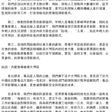
行，我們必須以科技之矛主動出擊。例如，借助人工智能與大數據分析，提升
情報的效率，以及口岸檢查的準確度，更可以利用無人機與機械人進行巡邏、
監視與分析等工作，打造智能化的禁毒指揮新模式。
第二，推動預防教育的創新協同。年輕人是毒販主要瞄準的對象，因此在
禁毒推廣上，無論在線上還是線下，我們傳播途徑方面需要改革創新，要迎合
年輕人的生活習慣；信息內容方面也必須「貼地」、「入屋」，貼近年輕人的
日常用語，形成與時並進的禁毒宣傳新模式。
第三，加強民間組織與社會力量的參與。禁毒不單是政府的責任，更是全
社會的使命。我們應該積極動員大灣區內的社會力量，鼓勵企業實踐社會責
任、學校推動禁毒教育、社區打造守望網絡，實現「政府主導、社會協同、公
眾參與」的禁毒治理新模式。
結語：共建無毒健康大灣區
各位朋友，毒品是人類的公敵。我們腳下這片大灣區土地，更見證了近代
中國在抗擊毒品方面的一頁史詩：林則徐虎門銷煙與鴉片戰爭提醒我們：毒品
不單影響個人健康，更會威脅國家安全與民族的未來。
百多年前，我們中國的民族英雄、世界禁毒先驅林則徐先生寫過一副有名
的對聯：「海納百川，有容乃大；壁立千仞，無欲則剛。」我覺得我們的禁毒
工作好像這副對聯所寫的。因為我們粵港澳三地同飲一江水、同是一家人，應
該以史為鑑、攜手合作，繼承林則徐「海納百川，有容乃大」的胸襟，以開放