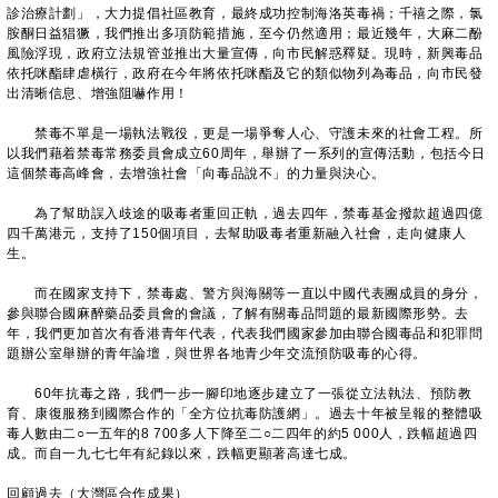
診治療計劃」，大力提倡社區教育，最終成功控制海洛英毒禍；千禧之際，氯
胺酮日益猖獗，我們推出多項防範措施，至今仍然適用；最近幾年，大麻二酚
風險浮現，政府立法規管並推出大量宣傳，向市民解惑釋疑。現時，新興毒品
依托咪酯肆虐橫行，政府在今年將依托咪酯及它的類似物列為毒品，向市民發
出清晰信息、增強阻嚇作用！
禁毒不單是一場執法戰役，更是一場爭奪人心、守護未來的社會工程。所
以我們藉着禁毒常務委員會成立60周年，舉辦了一系列的宣傳活動，包括今日
這個禁毒高峰會，去增強社會「向毒品說不」的力量與決心。
為了幫助誤入歧途的吸毒者重回正軌，過去四年，禁毒基金撥款超過四億
四千萬港元，支持了150個項目，去幫助吸毒者重新融入社會，走向健康人
生。
而在國家支持下，禁毒處、警方與海關等一直以中國代表團成員的身分，
參與聯合國麻醉藥品委員會的會議，了解有關毒品問題的最新國際形勢。去
年，我們更加首次有香港青年代表，代表我們國家參加由聯合國毒品和犯罪問
題辦公室舉辦的青年論壇，與世界各地青少年交流預防吸毒的心得。
60年抗毒之路，我們一步一腳印地逐步建立了一張從立法執法、預防教
育、康復服務到國際合作的「全方位抗毒防護網」。過去十年被呈報的整體吸
毒人數由二○一五年的8 700多人下降至二○二四年的約5 000人，跌幅超過四
成。而自一九七七年有紀錄以來，跌幅更顯著高達七成。
回顧過去（大灣區合作成果）