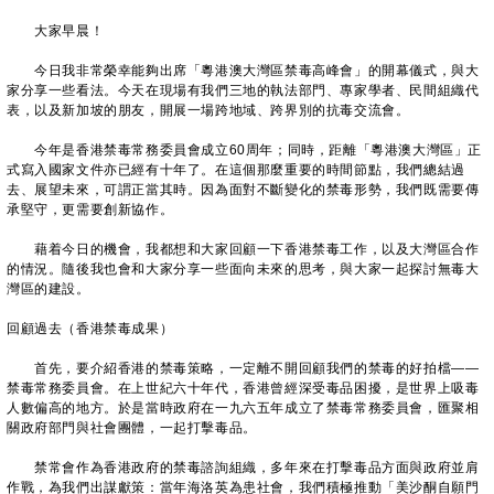
大家早晨！
今日我非常榮幸能夠出席「粵港澳大灣區禁毒高峰會」的開幕儀式，與大
家分享一些看法。今天在現場有我們三地的執法部門、專家學者、民間組織代
表，以及新加坡的朋友，開展一場跨地域、跨界別的抗毒交流會。
今年是香港禁毒常務委員會成立60周年；同時，距離「粵港澳大灣區」正
式寫入國家文件亦已經有十年了。在這個那麼重要的時間節點，我們總結過
去、展望未來，可謂正當其時。因為面對不斷變化的禁毒形勢，我們既需要傳
承堅守，更需要創新協作。
藉着今日的機會，我都想和大家回顧一下香港禁毒工作，以及大灣區合作
的情況。隨後我也會和大家分享一些面向未來的思考，與大家一起探討無毒大
灣區的建設。
回顧過去（香港禁毒成果）
首先，要介紹香港的禁毒策略，一定離不開回顧我們的禁毒的好拍檔——
禁毒常務委員會。在上世紀六十年代，香港曾經深受毒品困擾，是世界上吸毒
人數偏高的地方。於是當時政府在一九六五年成立了禁毒常務委員會，匯聚相
關政府部門與社會團體，一起打擊毒品。
禁常會作為香港政府的禁毒諮詢組織，多年來在打擊毒品方面與政府並肩
作戰，為我們出謀獻策：當年海洛英為患社會，我們積極推動「美沙酮自願門