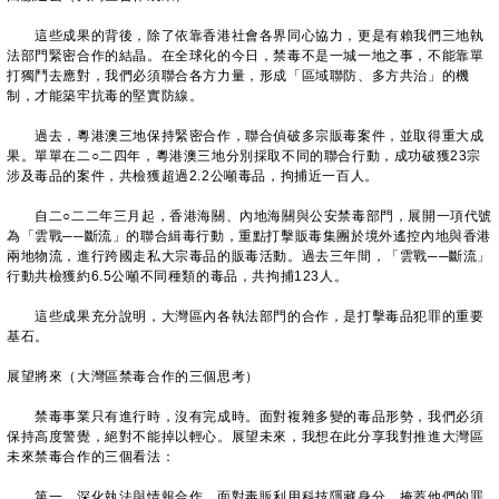
這些成果的背後，除了依靠香港社會各界同心協力，更是有賴我們三地執
法部門緊密合作的結晶。在全球化的今日，禁毒不是一城一地之事，不能靠單
打獨鬥去應對，我們必須聯合各方力量，形成「區域聯防、多方共治」的機
制，才能築牢抗毒的堅實防線。
過去，粵港澳三地保持緊密合作，聯合偵破多宗販毒案件，並取得重大成
果。單單在二○二四年，粵港澳三地分別採取不同的聯合行動，成功破獲23宗
涉及毒品的案件，共檢獲超過2.2公噸毒品，拘捕近一百人。
自二○二二年三月起，香港海關、內地海關與公安禁毒部門，展開一項代號
為「雲戰──斷流」的聯合緝毒行動，重點打擊販毒集團於境外遙控內地與香港
兩地物流，進行跨國走私大宗毒品的販毒活動。過去三年間，「雲戰──斷流」
行動共檢獲約6.5公噸不同種類的毒品，共拘捕123人。
這些成果充分說明，大灣區內各執法部門的合作，是打擊毒品犯罪的重要
基石。
展望將來（大灣區禁毒合作的三個思考）
禁毒事業只有進行時，沒有完成時。面對複雜多變的毒品形勢，我們必須
保持高度警覺，絕對不能掉以輕心。展望未來，我想在此分享我對推進大灣區
未來禁毒合作的三個看法：
第一，深化執法與情報合作。面對毒販利用科技隱藏身分、掩蓋他們的罪