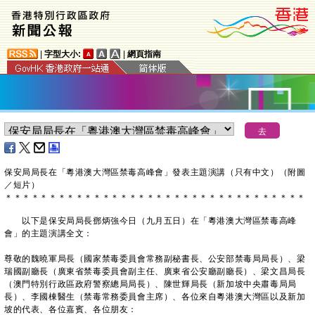
|
字型大小:
|
網頁指南
保安局局長在「粵港澳大灣區禁毒高峰會」發表主題演講（只有中文）（附圖
／短片）
＊
＊
＊
＊
＊
＊
＊
＊
＊
＊
＊
＊
＊
＊
＊
＊
＊
＊
＊
＊
＊
＊
＊
＊
＊
＊
＊
＊
＊
＊
＊
＊
＊
＊
以下是保安局局長鄧炳強今日（九月五日）在「粵港澳大灣區禁毒高峰
會」的主題演講全文：
尊敬的魏曉軍局長（國家禁毒委員會常務副秘書長、公安部禁毒局局長）、梁
瑞國副廳長（廣東省禁毒委員會副主任、廣東省公安廳副廳長）、梁文昌局長
（澳門特別行政區政府警察總局局長）、陳世輝局長（新加坡中央肅毒局局
長）、李國棟醫生（禁毒常務委員會主席）、各位來自粵港澳大灣區以及新加
坡的代表、各位嘉賓、各位朋友：