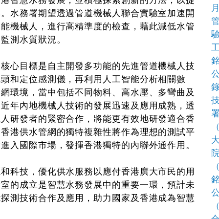
香港智慧水務發展，並積極探索創新的方法，以提
率。水務署期望透過管道機械人聯合實驗室加速開
智能機械人，進行高精準度的檢查，藉此減低水管
望監測水質狀況。
心目標是自主開發多功能的先進管道機械人技
鏡頭和定位感測儀，再利用人工智能分析相關數
管網環境，當中包括不同物料、高水壓、多彎曲及
到近年內地機械人技術的發展迅速及應用成熟，透
械人研發者的緊密合作，將能更有效地研發適合香
，香港供水管網的獨特複雜性將作為理想的測試平
術進入國際市場，發揮香港獨特的內聯外通作用。
科技，優化供水服務以應付香港廣大市民的用
驗室的成立是智慧水務發展中的重要一環，預計未
能探測技術合作及應用，助力國家及香港成為智慧