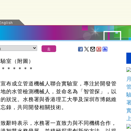
實驗室（附圖）
＊
＊
＊
＊
＊
＊
＊
布成立管道機械人聯合實驗室，專注於開發管
本地的水管檢測機械人，並命名為「智管探」，以
內的狀況。水務署與香港理工大學及深圳市博銘維
備忘錄，共同開發相關技術。
辭時表示，水務署一直致力與不同機構合作，