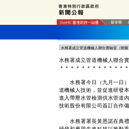
​水務署成立管道機械人聯合
＊
＊
＊
＊
＊
＊
＊
＊
＊
＊
＊
＊
水務署今日（九月一日）宣
道機械人技術，並促進研發
進入帶壓水管檢測供水管道
技術股份有限公司簽訂合作
水務署署長黃恩諾在典禮致