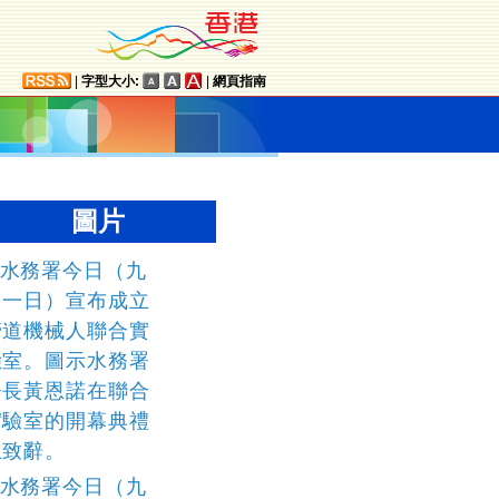
|
字型大小:
|
網頁指南
圖片