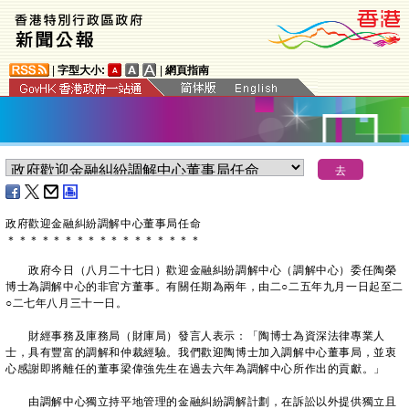
|
字型大小:
|
網頁指南
政府歡迎金融糾紛調解中心董事局任命
＊
＊
＊
＊
＊
＊
＊
＊
＊
＊
＊
＊
＊
＊
＊
＊
＊
政府今日（八月二十七日）歡迎金融糾紛調解中心（調解中心）委任陶榮
博士為調解中心的非官方董事。有關任期為兩年，由二○二五年九月一日起至二
○二七年八月三十一日。
財經事務及庫務局（財庫局）發言人表示：「陶博士為資深法律專業人
士，具有豐富的調解和仲裁經驗。我們歡迎陶博士加入調解中心董事局，並衷
心感謝即將離任的董事梁偉強先生在過去六年為調解中心所作出的貢獻。」
由調解中心獨立持平地管理的金融糾紛調解計劃，在訴訟以外提供獨立且