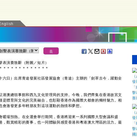
劍擊表演賽致辭（附圖／短片）
＊
＊
＊
＊
＊
＊
＊
＊
＊
＊
＊
＊
＊
六日）出席青途發展社區發展協會（青途）主辦的「劍萃古今．躍動全
港澳總領事館和西九文化管理局的支持。今晚，我們齊集在香港故宮文
僅是體育與文化的完美融合，也彰顯香港作為國際大都會的獨特魅力。相
也會激發更多年輕朋友對這項運動的熱情和夢想。
暖場預熱。在全運會舉行期間，香港將迎來一系列國際大型會議和盛
港，觀賞精彩的賽事，也一同體驗與感受香港和粵港澳大灣區的活力。最