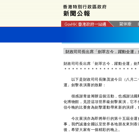
​財政司司長出席「劍萃古今．躍動全運」
＊
＊
＊
＊
＊
＊
＊
＊
＊
＊
＊
＊
＊
＊
＊
＊
＊
＊
＊
以下是財政司司長陳茂波今日（八月二十
運」劍擊表演賽的致辭：
很感謝青途籌辦這個活動，也感謝法國駐
化博物館，見證這項世界級劍擊展演，它不
信今晚的比賽會為劍擊運動帶來新的演繹，
今次展演亦為即將舉行的第十五屆全運會
事，我們誠邀全國以至世界各地朋友來到香
後，希望大家有一個精彩的晚上。