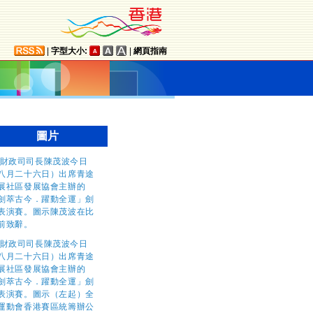
|
字型大小:
|
網頁指南
圖片