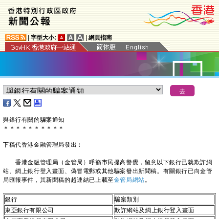
|
字型大小:
|
網頁指南
與銀行有關的騙案通知
＊
＊
＊
＊
＊
＊
＊
＊
＊
＊
下稿代香港金融管理局發出︰
香港金融管理局（金管局）呼籲市民提高警覺，留意以下銀行已就欺詐網
站、網上銀行登入畫面、偽冒電郵或其他騙案發出新聞稿。有關銀行已向金管
局匯報事件，其新聞稿的超連結已上載至
金管局網站
。
銀行
騙案類別
東亞銀行有限公司
欺詐網站及網上銀行登入畫面