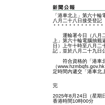
​「港車北上」第六十輪
八月二十八日接受登記
＊
＊
＊
＊
＊
＊
＊
＊
＊
＊
＊
＊
＊
運輸署今日（八月二
上」第六十輪電腦抽籤
日）上午十時至八月二
記，並於八月二十九日
符合資格的「港車北
（
www.hzmbqfs.gov.hk
定時間內遞交「港車北
完
2025年8月24日（星期
香港時間10時00分