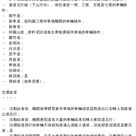
－ 連道北行線（下山方向），前往連道一號、三號、五號及七號的車輛除
外；
－ 開平道；
－ 新寧道，從利園三期停車場離開的車輛除外；
－ 新會道；
－ 利園山道，經軒尼詩道進出希慎廣場停車場的車輛除外；
－ 蘭芳道；
－ 富明街；
－ 白沙道；
－ 恩平道；
－ 啓超道；
－ 希慎道；
－ 信德街；
－ 棉花路；及
－ 禮頓道（如有需要）。
交通改道
－－－－
－ 活動結束前，離開南華體育會停車場的車輛或准從西面出口右轉入加路連
山道北行；
－ 活動結束前，離開東院道各大廈的車輛或准右轉入東院道北行；
－ 沿禮頓道西行的車輛不准經加路連山道駛入連道，須改經黃泥涌道及樂活
道；及