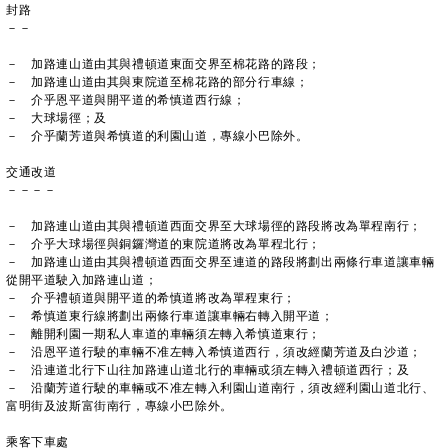
封路
－－
－ 加路連山道由其與禮頓道東面交界至棉花路的路段；
－ 加路連山道由其與東院道至棉花路的部分行車線；
－ 介乎恩平道與開平道的希慎道西行線；
－ 大球場徑；及
－ 介乎蘭芳道與希慎道的利園山道，專線小巴除外。
交通改道
－－－－
－ 加路連山道由其與禮頓道西面交界至大球場徑的路段將改為單程南行；
－ 介乎大球場徑與銅鑼灣道的東院道將改為單程北行；
－ 加路連山道由其與禮頓道西面交界至連道的路段將劃出兩條行車道讓車輛
從開平道駛入加路連山道；
－ 介乎禮頓道與開平道的希慎道將改為單程東行；
－ 希慎道東行線將劃出兩條行車道讓車輛右轉入開平道；
－ 離開利園一期私人車道的車輛須左轉入希慎道東行；
－ 沿恩平道行駛的車輛不准左轉入希慎道西行，須改經蘭芳道及白沙道；
－ 沿連道北行下山往加路連山道北行的車輛或須左轉入禮頓道西行；及
－ 沿蘭芳道行駛的車輛或不准左轉入利園山道南行，須改經利園山道北行、
富明街及波斯富街南行，專線小巴除外。
乘客下車處