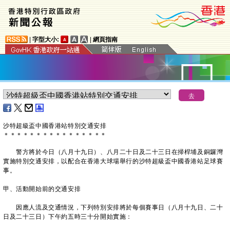
|
字型大小:
|
網頁指南
沙特超級盃中國香港站特別交通安排
＊
＊
＊
＊
＊
＊
＊
＊
＊
＊
＊
＊
＊
＊
＊
＊
警方將於今日（八月十九日）、八月二十日及二十三日在掃桿埔及銅鑼灣
實施特別交通安排，以配合在香港大球場舉行的沙特超級盃中國香港站足球賽
事。
甲、活動開始前的交通安排
因應人流及交通情況，下列特別安排將於每個賽事日（八月十九日、二十
日及二十三日）下午約五時三十分開始實施：