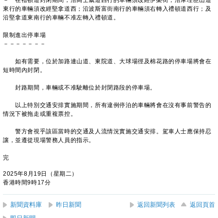
－ 在禮頓道封閉期間，沿高士威道西行的車輛須改經伊榮街；沿摩理臣山道
東行的車輛須改經堅拿道西；沿波斯富街南行的車輛須右轉入禮頓道西行；及
沿堅拿道東南行的車輛不准左轉入禮頓道。
限制進出停車場
－－－－－－－
如有需要，位於加路連山道、東院道、大球場徑及棉花路的停車場將會在
短時間內封閉。
封路期間，車輛或不准駛離位於封閉路段的停車場。
以上特別交通安排實施期間，所有違例停泊的車輛將會在沒有事前警告的
情況下被拖走或重複票控。
警方會視乎該區當時的交通及人流情況實施交通安排。駕車人士應保持忍
讓，並遵從現場警務人員的指示。
完
2025年8月19日（星期二）
香港時間9時17分
新聞資料庫
昨日新聞
返回新聞列表
返回頁首