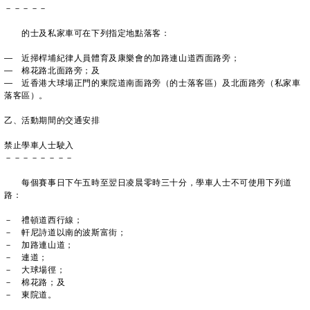
－－－－－
的士及私家車可在下列指定地點落客：
— 近掃桿埔紀律人員體育及康樂會的加路連山道西面路旁；
— 棉花路北面路旁；及
— 近香港大球場正門的東院道南面路旁（的士落客區）及北面路旁（私家車
落客區）。
乙、活動期間的交通安排
禁止學車人士駛入
－－－－－－－－
每個賽事日下午五時至翌日凌晨零時三十分，學車人士不可使用下列道
路：
－ 禮頓道西行線；
－ 軒尼詩道以南的波斯富街；
－ 加路連山道；
－ 連道；
－ 大球場徑；
－ 棉花路；及
－ 東院道。