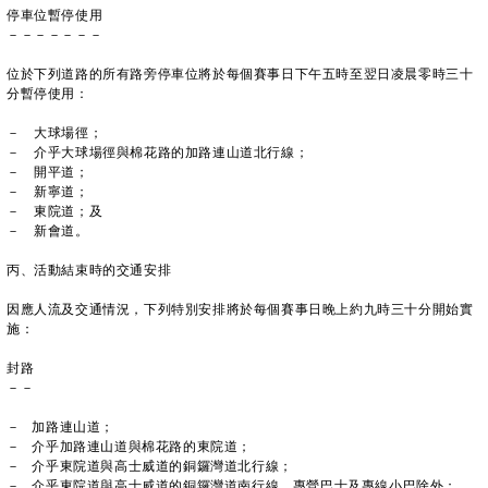
停車位暫停使用
－－－－－－－
位於下列道路的所有路旁停車位將於每個賽事日下午五時至翌日凌晨零時三十
分暫停使用：
－ 大球場徑；
－ 介乎大球場徑與棉花路的加路連山道北行線；
－ 開平道；
－ 新寧道；
－ 東院道；及
－ 新會道。
丙、活動結束時的交通安排
因應人流及交通情況，下列特別安排將於每個賽事日晚上約九時三十分開始實
施：
封路
－－
－ 加路連山道；
－ 介乎加路連山道與棉花路的東院道；
－ 介乎東院道與高士威道的銅鑼灣道北行線；
－ 介乎東院道與高士威道的銅鑼灣道南行線，專營巴士及專線小巴除外；