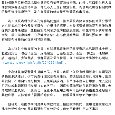
其他相關單位確保環境衞生良好及有效落實防蚊措施。此外，港口衞生科人員
亦會向旅客派發宣傳單張、為抵港人士進行體溫篩查、為發燒或出現相關病徵
的旅客進行健康評估，及在有需要時轉介旅客到醫院作出跟進。
為加強長者對預防基孔肯雅熱的意識，衞生署長者健康服務的外展分隊透
過在長者地區中心及長者鄰舍中心舉行的講座，向長者講解預防基孔肯雅熱及
提供外遊健康建議，並提醒安老院舍加強防控蚊患措施。衞生署轄下的母嬰健
康院、學生健康服務中心及健康評估中心亦會提醒孕婦、嬰幼兒照顧者、學生
有關基孔肯雅熱的症狀和預防措施。
為加強對少數族裔的支援，有關基孔肯雅熱的重要資訊亦已翻譯成十種少
數族裔語言（包括印度語、尼泊爾語、巴基斯坦語、泰語、印尼語、他加祿
語、越南語、旁遮普語、僧伽羅語及孟加拉語）並上載至衞生防護中心網站
（
www.chp.gov.hk/tc/static/104022.html
）。
中心總監徐樂堅醫生提醒市民，目前，市面上並沒有獲國際衞生當局認證
的快速測試產品，供市民自行測試基孔肯雅熱。若懷疑感染基孔肯雅熱，應立
即就醫，不應自行進行檢測，以免延誤診治。市民亦不應自行用藥，尤其是阿
司匹林或非類固醇消炎藥（如布洛芬），因這些藥物可能引起嚴重副作用，例
如增加出血風險。一般而言，兒童不應服用含有阿司匹林的藥物去舒緩發燒和
其他症狀，以防引致「雷爾氏綜合症」，一種嚴重及可致命的併發症。
他補充，在雨季期間應做好防蚊措施，預防蚊傳疾病。使用含避蚊胺或其
他有效活性成分的昆蟲驅避劑可有效防蚊，但使用時應注意以下事項：