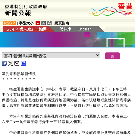
|
字型大小:
|
網頁指南
基孔肯雅熱最新情況
＊
＊
＊
＊
＊
＊
＊
＊
＊
衞生署衞生防護中心（中心）表示，截至今日（八月十七日）下午五時，
中心沒有錄得新增感染基孔肯雅熱個案。中心提醒市民應採取妥善防蚊和個人
保護措施，特別是從蚊傳疾病流行地區回港後。若出現發燒或急性關節痛等病
徵，應立即就醫並通知醫生相關旅遊史，不應自行進行檢測，以免延誤診治。
本港今年累計錄得九宗基孔肯雅熱確診個案，均屬輸入個案。本港在二○一
六至二○一九年每年錄得介乎一至11宗輸入個案。
中心港口衞生科繼續在各個口岸加強巡查，並提醒跨境公共交通營辦商及