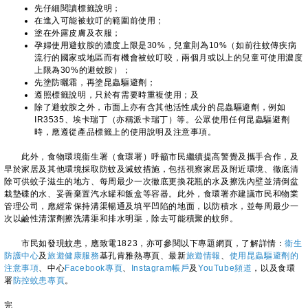
先仔細閱讀標籤說明；
在進入可能被蚊叮的範圍前使用；
塗在外露皮膚及衣服；
孕婦使用避蚊胺的濃度上限是30%，兒童則為10%（如前往蚊傳疾病
流行的國家或地區而有機會被蚊叮咬，兩個月或以上的兒童可使用濃度
上限為30%的避蚊胺）；
先塗防曬霜，再塗昆蟲驅避劑；
遵照標籤說明，只於有需要時重複使用；及
除了避蚊胺之外，市面上亦有含其他活性成分的昆蟲驅避劑，例如
IR3535、埃卡瑞丁（亦稱派卡瑞丁）等。公眾使用任何昆蟲驅避劑
時，應遵從產品標籤上的使用說明及注意事項。
此外，食物環境衞生署（食環署）呼籲市民繼續提高警覺及攜手合作，及
早於家居及其他環境採取防蚊及滅蚊措施，包括視察家居及附近環境、徹底清
除可供蚊子滋生的地方、每周最少一次徹底更換花瓶的水及擦洗內壁並清倒盆
栽墊碟的水、妥善棄置汽水罐和飯盒等容器。此外，食環署亦建議市民和物業
管理公司，應經常保持溝渠暢通及填平凹陷的地面，以防積水，並每周最少一
次以鹼性清潔劑擦洗溝渠和排水明渠，除去可能積聚的蚊卵。
市民如發現蚊患，應致電1823，亦可參閱以下專題網頁，了解詳情：
衞生
防護中心
及
旅遊健康服務
基孔肯雅熱專頁、最新
旅遊情報
、
使用昆蟲驅避劑的
注意事項
、中心
Facebook專頁
、
Instagram帳戶
及
YouTube頻道
，以及食環
署
防控蚊患專頁
。
完