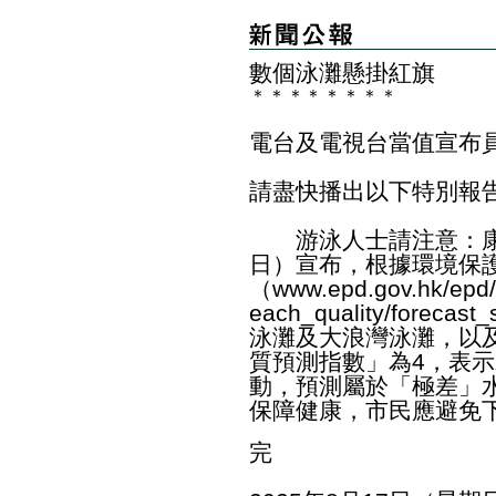
數個泳灘懸掛紅旗
＊
＊
＊
＊
＊
＊
＊
＊
電台及電視台當值宣布
請盡快播出以下特別報
游泳人士請注意：康
日）宣布，根據環境保
（
www.epd.gov.hk/epd/
each_quality/forecast_
泳灘及大浪灣泳灘，以
質預測指數」為4，表
動，預測屬於「極差」
保障健康，市民應避免
完