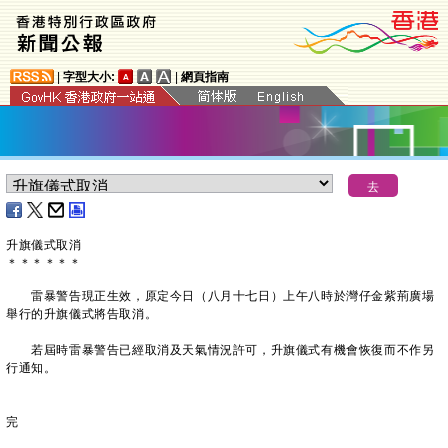
|
字型大小:
|
網頁指南
升旗儀式取消
＊
＊
＊
＊
＊
＊
雷暴警告現正生效，原定今日（八月十七日）上午八時於灣仔金紫荊廣場
舉行的升旗儀式將告取消。
若屆時雷暴警告已經取消及天氣情況許可，升旗儀式有機會恢復而不作另
行通知。
完