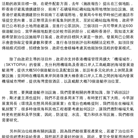
活動的政策目標一致。在硬件配套方面，去年《施政報告》提出在三個地點，
即香港仔避風塘擴建部分、前南丫石礦場和紅磡站臨海用地增加泊位設施。就
香港仔避風塘擴建部分和前南丫石礦場用地，發展局今年較早時候已經邀請市
場提交意向書，並正整理及分析蒐集到的意見。至於紅磡站臨海用地，政府早
前已公布初步土地用途建議，並進行公眾諮詢。三個項目一共可帶來共近600
個遊艇泊位，當早兩個地點更位於較市區的部分，紅磡和香港仔。我知道大家
都希望新泊位設施能早日落成，政府的目標與大家是一致的。發展局已公開表
示會盡快敲定發展參數和要求，進行各項技術評估和相關法定程序。如項目按
傳統模式招標，招標會加快，政府也會積極考慮其他能加快流程的發展模式。
除了由政府主導的項目外，政府亦支持香港機場管理局擴大「機場城市」
（SKYTOPIA）的發展，充分利用機場島及香港口岸人工島毗鄰的海域發展遊
艇港灣，提供大概500個遊艇泊位及配套設施，並設有多元化的水上休閒及康
樂設施；並同時在機場島東岸與港珠澳大橋香港口岸人工島之間的海域內發展
機場城市灣畔，提供海灣度假酒店，以及毗鄰大概70個遊艇停泊位置。
當然，要興建遊艇停泊設施，我們需要相關的專業知識，除了碼頭設計
外，剛才盧主席也提到，我們不是很多周末下雨，有時更打風下大雨。今早謝
展寰局長（環境及生態局局長謝展寰）在電台也略略提到，我們現在在極端天
氣頻繁下，很多時做填海和其他工程都要考慮如何設計，讓我們應對極端天氣
時更有把握和及早預案。因此，防波堤、水流、電力和供水等設施，我們都很
需要研究。
另外與泊位租務有關的議題，因為我們都很重視產業化，若建了泊位但不
能提供經濟利益給香港，我想就不是最好的做法。因此，要完全發展用地的商