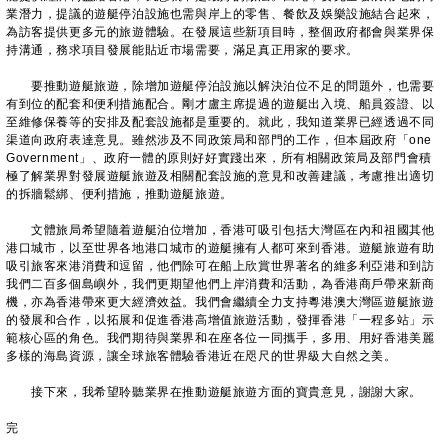
業潛力，提議的遊艇停泊設施也需與岸上的零售、餐飲及娛樂設施結合起來，
為訪客提供更多元的旅遊體驗。在發展這些新項目時，整個政府都會與業界保
持溝通，務求項目發展能貼近市場需要，滿足真正用家的要求。
要推動遊艇旅遊，除增加遊艇停泊設施以解決泊位不足的問題外，也需要
有到位的配套和便利措施配合。剛才盧主席提過的遊艇出入境、船員簽證、以
至維修保養等的安排及配套設施都是重要的。就此，我知道業界已經透過不同
渠道向政府表達意見。雖然涉及不同政策局和部門的工作，但本屆政府「one
Government」、政府一體的原則好好實踐出來，所有相關政策局及部門會積
極了解業界對發展遊艇旅遊及相關配套設施的意見和改善建議，考慮推出適切
的拆牆鬆綁、便利措施，推動遊艇旅遊。
文體旅局希望隨着遊艇泊位增加，香港可吸引包括大灣區在內和祖國其他
港口城市，以至世界各地港口城市的遊艇擁有人都可來到香港。遊艇旅遊有助
吸引旅客來港消費和逗留，他們除可在船上欣賞世界著名的維多利亞港和到訪
我們二百多個島嶼外，我們更期望他們上岸消費和活動，為香港商戶帶來新商
機，亦為香港帶來更大經濟效益。我們會繼續全力支持粵港澳大灣區遊艇旅遊
的發展和合作，以拓展和促進香港高增值旅遊活動，發揮香港「一程多站」示
範核心區的角色。我們期待與業界和在座各位一同攜手，多用、用好香港美麗
多樣的海島資源，讓全球旅客體驗香港近在咫尺的世界級大自然之美。
接下來，我希望聆聽業界在推動遊艇旅遊方面的寶貴意見，謝謝大家。
完