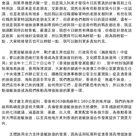
會議，與業界翹楚共聚一堂，但是我入到來才發現今日其實真的好像我初上任
時所說，我原來是見老朋友、交新朋友。當然在座有些新朋友我今日第一次認
識，但是老朋友有很多，包括我以前任職運輸署時的老朋友都到來，有些在我
任職房屋署時認識的老朋友又來了，但原來他們都與今日的題目相關。還有一
些就是我當年做旅遊事務副專員時已經與我一起並肩作戰的戰友都在座。我這
個講辭寫得比較客氣，嚴肅正規，我想今日雖然有傳媒在場，但都是好朋友談
談政策，如何做好這個政策，所以我覺得可以稍為輕鬆一點，因為我輕鬆一
點，大家稍後發言也可以輕鬆一點，我可以聽到更多真知灼見。
其實遊艇旅遊去年，剛才盧主席也提到，行政長官在《施政報告》中提
出，要以創新思維打造香港成為首選旅遊目的地。文化體育及旅遊局（文體旅
局）於去年十二月三十日公布了《香港旅遊業發展藍圖2.0》，當中特別強調要
拓展海島旅遊，善用海濱資源。大家都亦聽過中央港澳工作辦公室夏寶龍主任
（中央港澳工作辦公室主任、國務院港澳事務辦公室主任夏寶龍）提及過香港
的旅遊資源、海島資源非常珍貴，我們應該用好。香港亦是「無處不旅遊」，
我們這些本來已有的瑰寶，如何用好它們，是我們要思考的地方。所以致力推
動遊艇旅遊成為我們推動高增值旅遊的重要一環。
剛才盧主席也提到，香港有263個島嶼和1 180公里的海岸線，我們的海岸
線和島嶼資源是得天獨厚，具備發展遊艇旅遊的天然優勢。非常感謝經民聯提
出的七項建議，涵蓋政策、基建、出入境、產業配套等各個方面，為推動香港
與大灣區遊艇旅遊，以至其他地方來到香港的遊艇旅遊合作發展提供了寶貴方
向。
文體旅局全力支持遊艇旅遊的發展，因為這與拓展和促進香港高增值旅遊