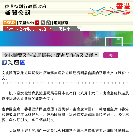
|
字型大小:
|
網頁指南
文化體育及旅遊局局長出席遊艇旅遊及遊艇經濟圓桌會議的致辭全文（只有中
文）
＊
＊
＊
＊
＊
＊
＊
＊
＊
＊
＊
＊
＊
＊
＊
＊
＊
＊
＊
＊
＊
＊
＊
＊
＊
＊
＊
＊
＊
＊
＊
＊
＊
＊
以下是文化體育及旅遊局局長羅淑佩今日（八月十六日）出席遊艇旅遊及
遊艇經濟圓桌會議的致辭全文：
盧偉國主席（香港經濟民生聯盟（經民聯）主席盧偉國）、林建岳主席（香港
旅遊發展局主席林建岳）、陸瀚民議員（經民聯立法會議員陸瀚民）、各位來
賓、各位好朋友、各位傳媒朋友：
大家早上好！開場白一定是我今日非常高興出席遊艇旅遊及遊艇經濟圓桌