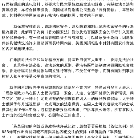
行而被通緝的逃犯資料，並要求市民大眾協助緝拿逃犯歸案，有關做法合法和
實屬必要，亦符合國際慣例。美國經常對別國公民濫施『長臂管轄』、單邊制
裁，其對香港特區依法進行執法行動的抹黑，根本站不住腳。」
「就保釋安排而言，維護國家安全，以及防範和制止危害國家安全的行為
極為重要，此解釋了為何《香港國安法》對涉及危害國家安全的罪行引入更嚴
格的保釋條件。有一些司法管轄區甚至設有機制，可以國家安全為由，因應案
件的具體情況准許未經起訴而長時間拘留。美國所謂報告中針對有關安排實施
的內容屬無理抹黑。」
在維護司法公正和法治精神方面，特區政府發言人重申：「香港是法治社
會，一直秉持有法必依、違法必究的原則。香港特區司法制度深得國際社會推
崇。香港特區司法機關依法獨立進行審判，不受任何干涉，而所有面對刑事指
控的人都享有接受公平審訊的權利。」
就美國所謂報告中有關懲教院所情況的不實內容，特區政府發言人表示：
「懲教署致力為在囚人士提供穩妥、安全、人道、合適和健康的羈管環境。獨
立訪客（即太平紳士）定期巡視的安排確保在囚人士的權利獲得保障，太平紳
士獲賦予每月巡視監獄一次或兩次的法定職責。在囚人士可向巡獄太平紳士或
循其他途徑作出申訴，包括懲教署投訴調查組、申訴專員公署等。所有在囚人
士作出的投訴都會獲公平、公開和公正的處理。」
「為某囚犯的利益或為維持秩序或紀律，懲教署署長根據《監獄規例》第
68B條可作出有關囚犯不應與其他囚犯交往的安排（即所謂的『單獨監
禁』）。有關安排的其中一個目的是保障囚犯的人身安全和福祉，可由該囚犯