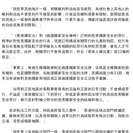
「與世界其他地方一樣，有關權利和自由並非絕對。為使社會上其他人的
權利和自由不會受到不可接受的影響，行使這些權利需要有限制。新聞從業員
與其他人一樣都有義務遵守所有法律。只要不違法，傳媒評論及批評政府施政
的自由並無受到限制。」
「《香港國安法》和《維護國家安全條例》訂明的危害國家安全的罪行，
精準針對危害國家安全的行為，清楚訂明構成有關罪行的元素和刑罰。控方有
責任在毫無合理疑點下證明被告人有相關的犯罪行為和犯罪意圖，被告人才可
被法庭定罪。此外，相關罪行不會有追溯力，符合《香港人權法案》第12條的
規定。」
「事實上，每個主權國都會制定維護國家安全法律，這既是主權國家的固
有權利，也是國際慣例。在維護國家安全方面的法律，美國就最少有21部，根
本沒有資格對其他國家和地區就正當維護國家安全立法指手畫腳。」
「合理和正當地基於客觀事實發表的言論和正當的日常活動，不會構成罪
行。不論是《香港國安法》下的罪行，抑或是香港特區法律下的其他危害國家
安全罪行，都只是針對極少部分的危害國家安全的組織和個人。」
至於執法工作方面，特區政府發言人重申：「香港特區執法部門根據證
據、嚴格依照法律，以及按有關個人或單位的行為採取所有執法行動，與政治
立場、背景或職業無關。」
「與世界上其他執法部門一樣，香港特區執法部門公開因涉嫌犯下嚴重罪