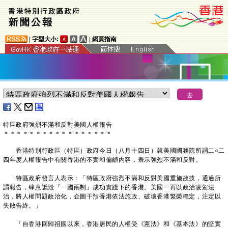
|
字型大小:
|
網頁指南
特區政府強烈不滿和反對美國人權報告
＊
＊
＊
＊
＊
＊
＊
＊
＊
＊
＊
＊
＊
＊
＊
＊
＊
香港特別行政區（特區）政府今日（八月十四日）就美國國務院所謂二○二
四年度人權報告中有關香港的不實和偏頗內容，表示強烈不滿和反對。
特區政府發言人表示：「特區政府強烈不滿和反對美國重施故技，通過所
謂報告，肆意詆毀『一國兩制』成功實踐下的香港。美國一再以政治凌駕法
治，將人權問題政治化，企圖干預香港依法施政、破壞香港繁榮穩定，注定以
失敗告終。」
「自香港回歸祖國以來，香港居民的人權受《憲法》和《基本法》的堅實