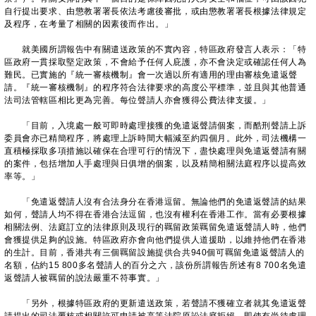
自行提出要求、由懲教署署長依法考慮後審批，或由懲教署署長根據法律規定
及程序，在考量了相關的因素後而作出。」
就美國所謂報告中有關遣送政策的不實內容，特區政府發言人表示：「特
區政府一貫採取堅定政策，不會給予任何人庇護，亦不會決定或確認任何人為
難民。已實施的『統一審核機制』會一次過以所有適用的理由審核免遣返聲
請。『統一審核機制』的程序符合法律要求的高度公平標準，並且與其他普通
法司法管轄區相比更為完善。每位聲請人亦會獲得公費法律支援。」
「目前，入境處一般可即時處理接獲的免遣返聲請個案，而酷刑聲請上訴
委員會亦已精簡程序，將處理上訴時間大幅減至約四個月。此外，司法機構一
直積極採取多項措施以確保在合理可行的情況下，盡快處理與免遣返聲請有關
的案件，包括增加人手處理與日俱增的個案，以及精簡相關法庭程序以提高效
率等。」
「免遣返聲請人沒有合法身分在香港逗留。無論他們的免遣返聲請的結果
如何，聲請人均不得在香港合法逗留，也沒有權利在香港工作。當有必要根據
相關法例、法庭訂立的法律原則及現行的羈留政策羈留免遣返聲請人時，他們
會獲提供足夠的設施。特區政府亦會向他們提供人道援助，以維持他們在香港
的生計。目前，香港共有三個羈留設施提供合共940個可羈留免遣返聲請人的
名額，佔約15 800多名聲請人的百分之六，該份所謂報告所述有8 700名免遣
返聲請人被羈留的說法嚴重不符事實。」
「另外，根據特區政府的更新遣送政策，若聲請不獲確立者就其免遣返聲