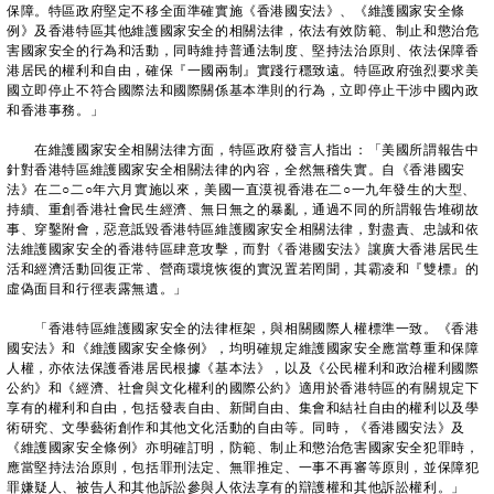
保障。特區政府堅定不移全面準確實施《香港國安法》、《維護國家安全條
例》及香港特區其他維護國家安全的相關法律，依法有效防範、制止和懲治危
害國家安全的行為和活動，同時維持普通法制度、堅持法治原則、依法保障香
港居民的權利和自由，確保『一國兩制』實踐行穩致遠。特區政府強烈要求美
國立即停止不符合國際法和國際關係基本準則的行為，立即停止干涉中國內政
和香港事務。」
在維護國家安全相關法律方面，特區政府發言人指出：「美國所謂報告中
針對香港特區維護國家安全相關法律的內容，全然無稽失實。自《香港國安
法》在二○二○年六月實施以來，美國一直漠視香港在二○一九年發生的大型、
持續、重創香港社會民生經濟、無日無之的暴亂，通過不同的所謂報告堆砌故
事、穿鑿附會，惡意詆毀香港特區維護國家安全相關法律，對盡責、忠誠和依
法維護國家安全的香港特區肆意攻擊，而對《香港國安法》讓廣大香港居民生
活和經濟活動回復正常、營商環境恢復的實況置若罔聞，其霸凌和『雙標』的
虛偽面目和行徑表露無遺。」
「香港特區維護國家安全的法律框架，與相關國際人權標準一致。《香港
國安法》和《維護國家安全條例》，均明確規定維護國家安全應當尊重和保障
人權，亦依法保護香港居民根據《基本法》，以及《公民權利和政治權利國際
公約》和《經濟、社會與文化權利的國際公約》適用於香港特區的有關規定下
享有的權利和自由，包括發表自由、新聞自由、集會和結社自由的權利以及學
術研究、文學藝術創作和其他文化活動的自由等。同時，《香港國安法》及
《維護國家安全條例》亦明確訂明，防範、制止和懲治危害國家安全犯罪時，
應當堅持法治原則，包括罪刑法定、無罪推定、一事不再審等原則，並保障犯
罪嫌疑人、被告人和其他訴訟參與人依法享有的辯護權和其他訴訟權利。」