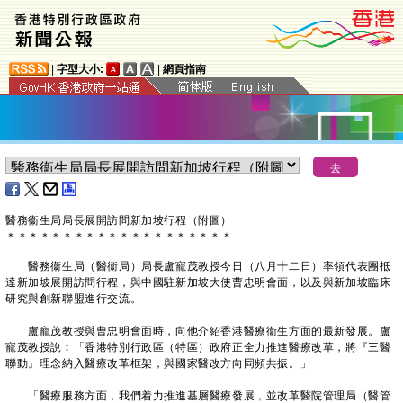
|
字型大小:
|
網頁指南
醫務衞生局局長展開訪問新加坡行程（附圖）
＊
＊
＊
＊
＊
＊
＊
＊
＊
＊
＊
＊
＊
＊
＊
＊
＊
＊
＊
＊
醫務衞生局（醫衞局）局長盧寵茂教授今日（八月十二日）率領代表團抵
達新加坡展開訪問行程，與中國駐新加坡大使曹忠明會面，以及與新加坡臨床
研究與創新聯盟進行交流。
盧寵茂教授與曹忠明會面時，向他介紹香港醫療衞生方面的最新發展。盧
寵茂教授說︰「香港特別行政區（特區）政府正全力推進醫療改革，將『三醫
聯動』理念納入醫療改革框架，與國家醫改方向同頻共振。」
「醫療服務方面，我們着力推進基層醫療發展，並改革醫院管理局（醫管