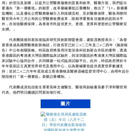
局）的管治及架構，以提升公營醫療服務的質素和效率。醫藥方面，我們提出
要邁向『第一層審批』的願景，改革藥械審批註冊機制，推出了『1+』新藥審
批機制，以及優化公營醫療藥械引入和採購流程。至於醫療保障，醫衞局聯同
醫管局今年三月公布的公營醫療收費改革，除精準重整各項服務的資助水平
外，亦加強醫療保障，為香港市民提供更大、更穩、更厚和更密的公營醫療安
全網。」
代表團隨後與新加坡臨床研究與創新聯盟會面，盧寵茂教授表示︰「為發
展香港成為國際醫療創新樞紐，行政長官已於二○二三年及二○二四年《施政報
告》中公布相關策略。特區政府將善用河套深港科技創新合作區的優勢，透過
香港園區的粵港澳大灣區國際臨床試驗所，與深圳園區的粵港澳大灣區國際臨
床試驗中心協同合作，共同構建一站式臨床試驗平台。此外，特區政府將於今
年年底前設立真實世界研究及應用中心，以為藥械審批提供真實世界數據支
持；並於二○二六年年底前成立香港藥物及醫療器械監督管理中心，由明年起分
階段推行『第一層審批』新藥註冊機制。」
代表團成員包括衞生署署長林文健醫生、醫衞局副秘書長麥子濘和醫管局
代表。他們明日繼續訪問新加坡行程。
圖片