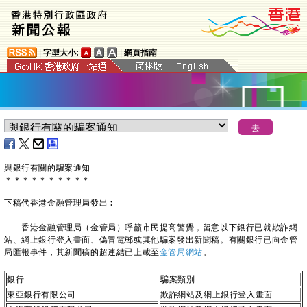
|
字型大小:
|
網頁指南
與銀行有關的騙案通知
＊
＊
＊
＊
＊
＊
＊
＊
＊
＊
下稿代香港金融管理局發出︰
​香港金融管理局（金管局）呼籲市民提高警覺，留意以下銀行已就欺詐網
站、網上銀行登入畫面、偽冒電郵或其他騙案發出新聞稿。有關銀行已向金管
局匯報事件，其新聞稿的超連結已上載至
金管局網站
。
銀行
騙案類別
東亞銀行有限公司
欺詐網站及網上銀行登入畫面