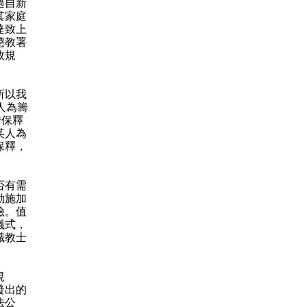
過自新
其家庭
達致上
懲教署
效規
所以我
人為籌
措保釋
某人為
保釋，
否有需
動施加
險。值
儀式，
職教士
規
發出的
法公