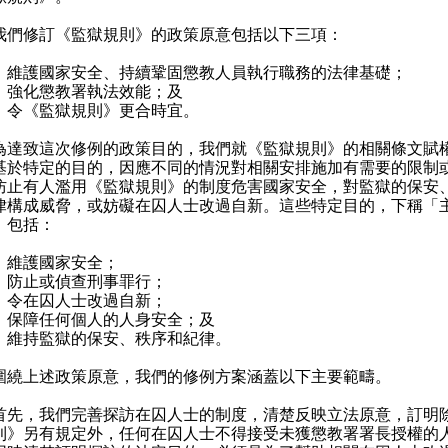
修訂《監獄規則》的政策原意包括以下三項：
）維護國家安全、持續鞏固懲教人員執行職務的法律基礎；
）強化懲教署執法效能；及
）令《監獄規則》更合時宜。
致這次修例的政策目的，我們就《監獄規則》的相關條文賦
基於特定的目的，因應不同的情況對相關安排施加有需要的限制
防止有人濫用《監獄規則》的制度危害國家安全，對監獄的保安
律構成威脅，或妨礙在囚人士改過自新。這些特定目的，下稱「
，包括：
）維護國家安全；
）防止或偵查刑事罪行；
）令在囚人士改過自新；
）保障任何個人的人身安全；及
）維持監獄的保安、秩序和紀律。
上述政策原意，我們的修例方案涵蓋以下主要範疇。
，我們完善探訪在囚人士的制度，清楚反映立法原意，訂明
則》另有規定外，任何在囚人士不得接受未獲懲教署署長授權的