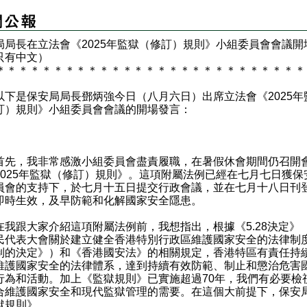
局局長在立法會《2025年監獄（修訂）規則》小組委員會會議開
只有中文）
＊
＊
＊
＊
＊
＊
＊
＊
＊
＊
＊
＊
＊
＊
＊
＊
＊
＊
＊
＊
＊
＊
＊
＊
＊
＊
＊
是保安局局長鄧炳強今日（八月六日）出席立法會《2025年
訂）規則》小組委員會會議的開場發言：
，我非常感激小組委員會盡責履職，在暑假休會期間仍召開
2025年監獄（修訂）規則》。這項附屬法例已經在七月七日獲保
員會的支持下，於七月十五日提交行政會議，並在七月十八日刊
即時生效，及早防範和化解國家安全隱患。
跟大家介紹這項附屬法例前，我想指出，根據《5.28決定》
民代表大會關於建立健全香港特別行政區維護國家安全的法律制
制的決定》）和《香港國安法》的相關規定，香港特區有責任持
維護國家安全的法律體系，達到持續有效防範、制止和懲治危害
行為和活動。加上《監獄規則》已實施超過70年，我們有必要檢
合維護國家安全和現代監獄管理的需要。在這個大前提下，保安
獄規則》。