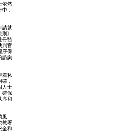
士依然
行中，
申請就
規則》
註冊醫
裁判官
程序保
的諮詢
穿着私
明確，
囚人士
；確保
秩序和
的風
懲教署
安全和