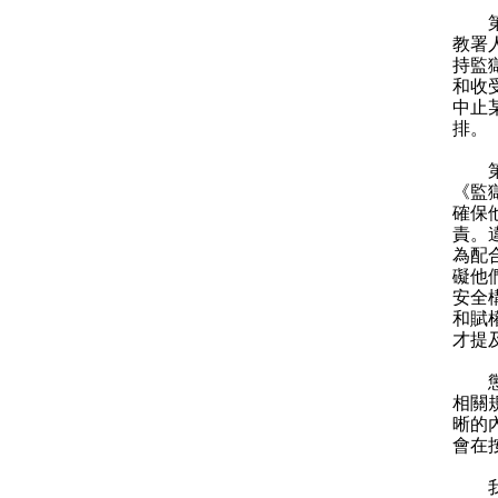
第四
教署
持監
和收
中止
排。
第五
《監
確保
責。
為配
礙他
安全
和賦
才提
懲教
相關
晰的
會在
我們