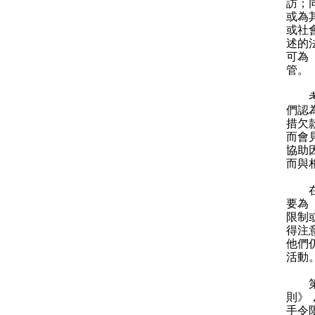
訪；
或為
或社
述的
可為
管。
考慮
們認
措欠
而會
協助
而與
在專
要為
限制
得注
他們
活動
第二
則》
手令