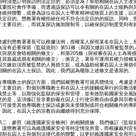
同時清楚訂明探訪的法定目的，必須是為了幫助相關在囚人士改
其重投社會作準備，而透過該探訪可以令有關的在囚人士能夠與
會維持聯繫，或會為該位在囚人士帶來精神或物質上的支援，以
法定目的。懲教署有權拒絕任何不符合法定目的的探訪。同時，
「主要目的」，而就某探訪施加限制等，以確保探訪制度受到有
到懲教署署長可以根據法例，授權某人探視某名在囚人士，
為沒有必要保留《監獄規則》第51條（與因欠繳款項而被監禁的
款與朋友會晤相關的條文），和第205條（與候審在囚人士為籌
見其親戚或朋友相關的條文）；換言之，署長可運用其權力授權
因欠繳款項而被監禁的人籌措欠款，或為協助候審在囚人士籌措
相關的在囚人士探訪。因此，我們認為廢除上述條文是適當的。
職教士的探訪方面，我們賦權懲教署可就具體情況，考慮是
「主要目的」對個別專職教士和在囚人士的接觸或舉行的宗教活
或禁止等，以期強化監獄的保安和管理，並有效防範國家安全風
意的是，這項修訂並非要妨礙在囚人士行使宗教自由或參與宗教
仍可接受其他專職教士探訪或參與未受限制或符合相關條件的專
。因此，在囚人士的宗教自由繼續得到充分保障。
，參照《維護國家安全條例》的相關措施，我們修訂《監獄
，讓懲教署可以為維護國家安全等特定情況所需，而根據裁判官
限制在囚人士與個別法律代表的聯繫，以更好維護國家安全和司