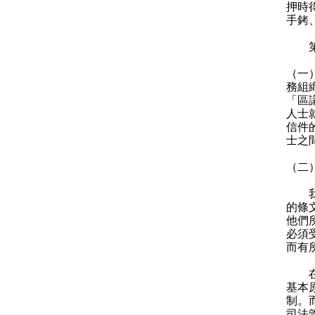
押時
手銬
第六
（一
務組
「區
人士
信件
士之
（二
我想
的條
他們
必須
而有
在制
基本
制。
司法