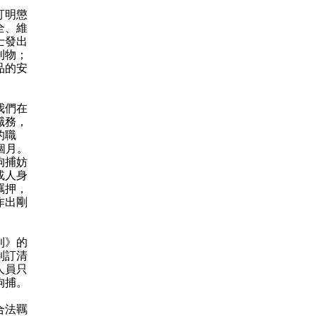
訂明懲
全、維
士發出
刊物；
品的安
我們在
職務，
的職
個月。
拘捕妨
或人身
羈押，
作出剛
則》的
制訂清
人員只
拘捕。
合法羈