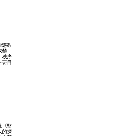
權懲教
或禁
、秩序
主要目
除《監
人的探