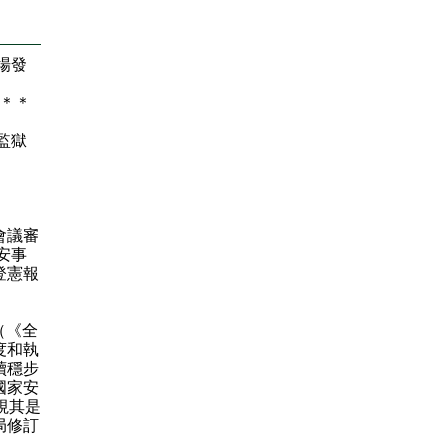
場發
＊
＊
監獄
會議審
安事
登憲報
（《全
度和執
續穩步
國家安
視其是
局修訂