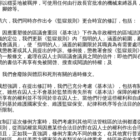
得以穩妥地被羈押，可使用任何由行政長官批准的機械束縛器具
、腳鐐等。
，我們同時亦作出令《監獄規則》更合時宜的修訂，包括：
）因應重塑後的區議會重回《基本法》下作為非政權性的區域諮
織的定位，我們更新《監獄規則》內「指明的人」涵蓋的範圍，
議會議員」，使「指明的人」涵蓋的範圍限於其職責為有需要處
就懲教署或其人員提出的申訴。修例後，懲教署會按《監獄規則
的一般條文，處理在囚人士與區議會議員之間的信件：即他們與
間的書信不再享有免被開啓、搜查或閱讀的特權；及
）我們會廢除與體罰和死刑有關的過時條文。
強調，在提出修訂時，我們已充分考慮《基本法》，包括有
文。雖然在囚人士不會基於監禁而喪失所有《基本法》保障的權
所享有的權利並不等同於非在囚人士。當他們行使這些權利和自
受到基於維護國家安全、維護監獄保安、紀律和秩序等合法目的
所限制。
訂這次修例方案時，我們考慮到其他司法管轄區的法例都遵
原則，從而賦權當局因應某些合法目的對在囚人士的權利作出合
而且，正如我一直強調，修例方案內不同的條文，在其他實行普
管轄區，包括美西方國家等亦有類近的法律要求。特區政府的方