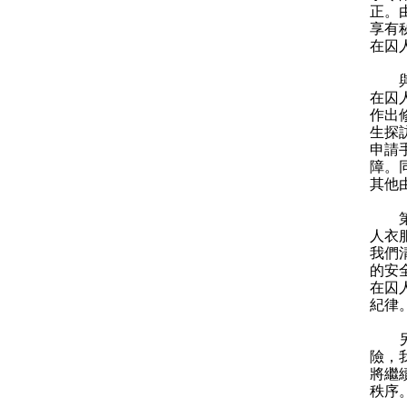
正。
享有
在囚
與此
在囚
作出
生探
申請
障。
其他
第三
人衣
我們
的安
在囚
紀律
另外
險，
將繼
秩序