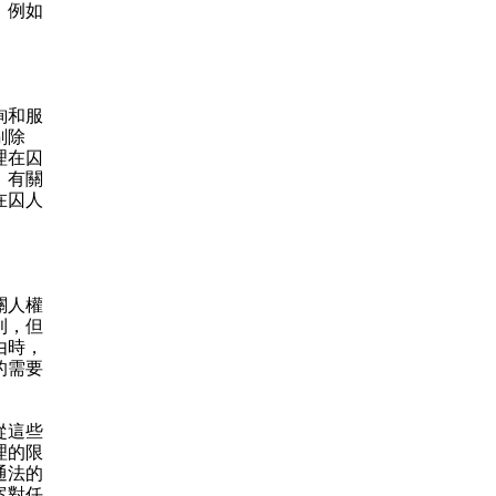
，例如
詢和服
剔除
理在囚
》有關
在囚人
關人權
利，但
由時，
的需要
從這些
理的限
通法的
案對任