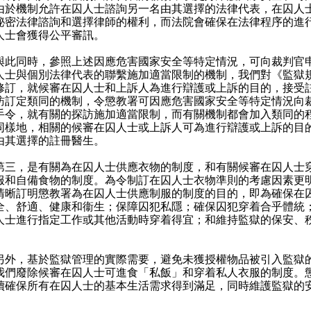
由於機制允許在囚人士諮詢另一名由其選擇的法律代表，在囚人
秘密法律諮詢和選擇律師的權利，而法院會確保在法律程序的進
人士會獲得公平審訊。
同時，參照上述因應危害國家安全等特定情況，可向裁判官
人士與個別法律代表的聯繫施加適當限制的機制，我們對《監獄
修訂，就候審在囚人士和上訴人為進行辯護或上訴的目的，接受
訪訂定類同的機制，令懲教署可因應危害國家安全等特定情況向
手令，就有關的探訪施加適當限制，而有關機制都會加入類同的
同樣地，相關的候審在囚人士或上訴人可為進行辯護或上訴的目
由其選擇的註冊醫生。
，是有關為在囚人士供應衣物的制度，和有關候審在囚人士
服和自備食物的制度。為令制訂在囚人士衣物準則的考慮因素更
清晰訂明懲教署為在囚人士供應制服的制度的目的，即為確保在
全、舒適、健康和衞生；保障囚犯私隱；確保囚犯穿着合乎體統
人士進行指定工作或其他活動時穿着得宜；和維持監獄的保安、
。
，基於監獄管理的實際需要，避免未獲授權物品被引入監獄
我們廢除候審在囚人士可進食「私飯」和穿着私人衣服的制度。
續確保所有在囚人士的基本生活需求得到滿足，同時維護監獄的
。