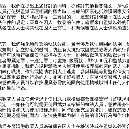
，我們在提出上述修訂的同時，亦修訂其他相關條文，清晰
人員行使與監獄管理相關的權力時，考慮的因素包括維護國家安
獄的保安、秩序和紀律等「主要目的」。這些修訂包括：在囚人
受信件的規定；審查在囚人士收發的信件；處置來自監獄以外的
某名在囚人士與其他在囚人士交往；和向候審在囚人士供應消遣
，我們強化懲教署的執法效能。參考涉及執法機關的法例，
獄規則》訂立類近的機制，防止有人抗拒或阻撓懲教署人員執行
他們可以執行確保安全羈押在囚人士、維持監獄保安和監獄運作
違者即屬犯罪，一經定罪，可處第1級罰款，即2,000元和監禁六
合相關機制，我們亦賦權懲教署人員可使用按理屬必需的武力去
們執行職務、作出或協助在囚人士逃走、參與騷亂等對監獄保安
構成嚴重威脅的行為的人，並可扣留被捕人，直至付交警務人員
權懲教署人員可以在按理屬必需的範圍內使用槍械以制止任何人
及的違法行為。
署人員在任何情況下使用武力或槍械都會嚴格遵守《監獄規
規定；一如任何可能需要使用武力或槍械的執法人員，懲教署亦
內部指引和武力使用階梯原則，同時配合充足的培訓，確保懲教
按理屬必需的範圍內，依法使用武力制止有關的違法行為和作出
亦釐清懲教署人員為確保在囚人士在移送時或在監獄以外受