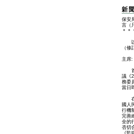
保安
言（
＊
＊
以下
（修
主席:
首先
議《
務委
當日
在我
國人
行機
完善
全的
否切
《監