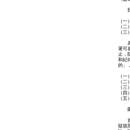
我們
（一
（二
（三
為達
署可
止，
和紀
的」
（一
（二
（三
（四
（五
圍繞
首先
獄規