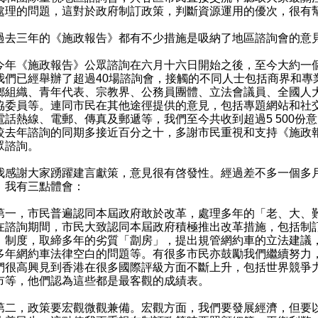
處理的問題，這對於政府制訂政策，判斷資源運用的優次，很有
三年的《施政報告》都有不少措施是吸納了地區諮詢會的意
《施政報告》公眾諮詢在六月十六日開始之後，至今大約一
我們已經舉辦了超過40場諮詢會，接觸的不同人士包括商界和專
鄉組織、青年代表、宗教界、公務員團體、立法會議員、全國人
協委員等。連同市民在其他途徑提供的意見，包括專題網站和社
電話熱線、電郵、傳真及郵遞等，我們至今共收到超過5 500份
較去年諮詢的同期多接近百分之十，多謝市民重視和支持《施政
眾諮詢。
謝大家踴躍建言獻策，意見很有啓發性。經過差不多一個多
，我有三點體會：
，市民普遍認同本屆政府敢於改革，處理多年的「老、大、
在諮詢期間，市民大致認同本屆政府積極推出改革措施，包括制
」制度，取締多年的劣質「劏房」，提出規管網約車的立法建議
多年網約車法律空白的問題等。有很多市民亦鼓勵我們繼續努力
們很高興見到香港在很多國際評級方面不斷上升，包括世界競爭
市等，他們認為這些都是最客觀的成績表。
，政策要宏觀微觀兼備。宏觀方面，我們要發展經濟，但要