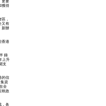
，更要
和獲得
會區，
全又有
、新辦
但香港
半 錄
年上升
開支
港的信
）集資
在全
反映政
戰，各