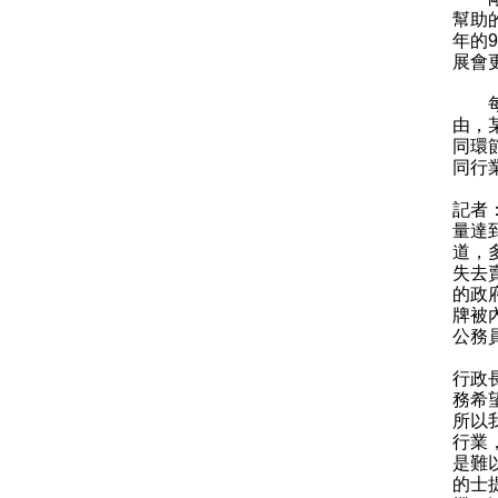
幫助
年的
展會
每一
由，
同環
同行
記者
量達
道，
失去
的政
牌被
公務
行政
務希
所以
行業
是難
的士