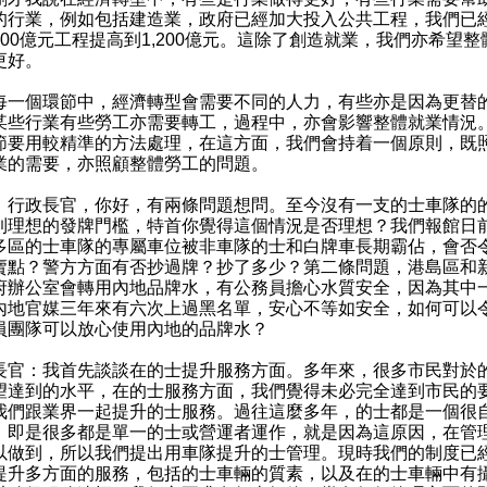
的行業，例如包括建造業，政府已經加大投入公共工程，我們已
900億元工程提高到1,200億元。這除了創造就業，我們亦希望整
更好。
個環節中，經濟轉型會需要不同的人力，有些亦是因為更替
某些行業有些勞工亦需要轉工，過程中，亦會影響整體就業情況
節要用較精準的方法處理，在這方面，我們會持着一個原則，既
業的需要，亦照顧整體勞工的問題。
：行政長官，你好，有兩條問題想問。至今沒有一支的士車隊的
到理想的發牌門檻，特首你覺得這個情況是否理想？我們報館日
多區的士車隊的專屬車位被非車隊的士和白牌車長期霸佔，會否
賣點？警方方面有否抄過牌？抄了多少？第二條問題，港島區和
府辦公室會轉用內地品牌水，有公務員擔心水質安全，因為其中
內地官媒三年來有六次上過黑名單，安心不等如安全，如何可以
員團隊可以放心使用內地的品牌水？
長官：我首先談談在的士提升服務方面。多年來，很多市民對於
望達到的水平，在的士服務方面，我們覺得未必完全達到市民的
我們跟業界一起提升的士服務。過往這麼多年，的士都是一個很
，即是很多都是單一的士或營運者運作，就是因為這原因，在管
以做到，所以我們提出用車隊提升的士管理。現時我們的制度已
提升多方面的服務，包括的士車輛的質素，以及在的士車輛中有