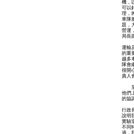
機，
可以
理，
車隊
題，
營運
局長
運輸
的重
越多
隊會
很開
責人
至於
他們
的協
行政
說明
實驗
不同
過，