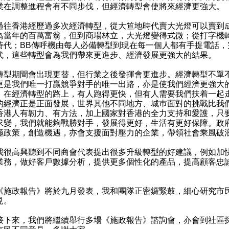
業在調整進程會有不同步伐，但經濟轉型會使將來經濟更強大。
香港經歷過多次經濟轉型，從大笪地時代賣大光燈可以賣到
為當年的百萬富翁，但到商場林立，大光燈變得式微；從打字機
時代；BB傳呼機由每人必備轉型到現在每一個人都有手提電話，
代，這些轉型會為我們帶來更進步、經濟發展更強大的結果。
期間會出現更替，但行業之後發揮會更進步。經濟轉型不單
更是我們唯一打贏競爭對手的唯一出路，亦是使我們經濟更強大
。在經濟轉型的路上，有人跑得更快，但有人需要我們扶着一起
的經濟正是正面發展，世界其他不同地方、城巿面對的挑戰比我
香港人有韌力、有方法，加上國家對香港的全力支持和愛護，只
求變，我們就能夠戰勝對手，發展得更好，生活有更好保障。政
極政策，創造機遇，亦會支援面對壓力的企業，帶領社會乘風破
高興聽到不同商會代表提出很多升級轉型的好建議，例如加
業務，做好客戶數據分析，提供更多個性化的產品，提高顧客忠
政報告》將於九月發表，我和團隊正密鑼緊鼓，細心研究市
見。
來，我們將繼續舉行多場《施政報告》諮詢會，亦會到社區