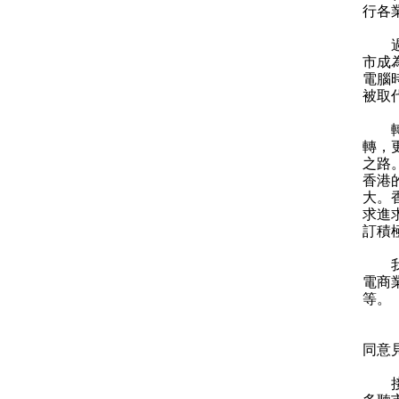
行各
過往
市成
電腦
被取
轉型
轉，
之路
香港
大。
求進
訂積
我很
電商
等。
《施
同意
接下