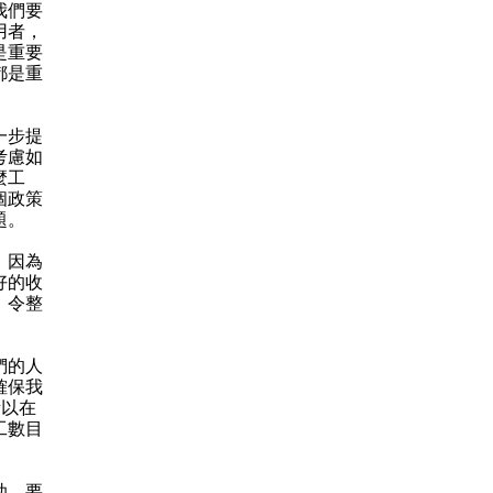
我們要
用者，
是重要
都是重
一步提
考慮如
麼工
個政策
題。
。因為
好的收
，令整
們的人
確保我
所以在
工數目
助，要