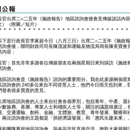
長官出席二○二五年《施政報告》地區諮詢會後會見傳媒談話內
文）（附圖／短片）
＊
＊
＊
＊
＊
＊
＊
＊
＊
＊
＊
＊
＊
＊
＊
＊
＊
＊
＊
＊
＊
＊
＊
＊
＊
＊
＊
是行政長官李家超今日（八月三日）出席二○二五年《施政報
諮詢會後，聯同財政司司長陳茂波和運輸及物流局局長陳美寶會
話內容：
長官：首先非常多謝各位傳媒朋友在兩個星期日來到採訪《施政
諮詢會。
諮詢會是《施政報告》諮詢的重要部分。我在此多謝兩個星
區諮詢會的 240多位來自不同背景人士，他們今日雨天也到來，
們發表很多寶貴的意見。
地區諮詢會的人士來自社會各個界別，包括青年、中產、退
少數族裔、基層、專業人士和殘疾人士等，關注的議題很廣泛，
屋、交通運輸、創科、金融、文體旅、教育、青年發展、醫療和
。兩次諮詢會的主題都是「拼經濟謀發展」和「惠民生建未來」
團隊重視地區諮詢會，與各區市民直接交流，聽取大家最關