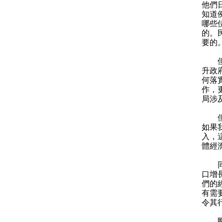
他們
知道
哪些
的。
要的
但這
升政
何落
作，
局涉
但民
如果
入，
體經
同時
口增
們的
有需
令其
剛才