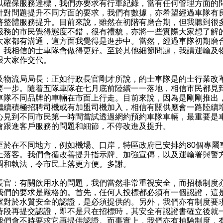
以確保服務達標，我們亦要求有行車紀錄，當有任何管理方面的
針對問題提升不同方面的要求，我們有數據，亦希望經過車隊有
將整體服務提升。目前來說，雖然在初階有磨合期，但我聽到很
服務的市民覺得態度不錯，很有禮貌，亦將一些實際大家想了解
大家都有溝通，這方面我覺得是進步中。當然，經過車隊初期磨
，我相信的士車隊會做得更好。至於其他細節問題，我請運輸及
跟大家作交代。
及物流局局長：正如行政長官剛才所說，的士車隊是的士行業改
要一步。隨着五隊車隊在七月底前陸續一一落地，相信市民都見
車隊不同品牌的車輛在市面上行走。目前來說，因為是剛剛推出
繼續積極招聘司機或有加盟司機加入，相信有關供應會一路陸續
心見到不同市民第一時間嘗試透過網約預約車隊車輛，最重要是
會跟進客戶服務的問題和細節，不停改進及提升。
在不同地方，例如機場、口岸，特區政府已安排約80個專屬
上落客。我們會循改善提升指示牌、加強宣傳，以及運輸署與警
調和執法，令市民上落更方便。多謝。
長官：有關飲用水的問題，我們當然非常重視安全，而招標制度
我們的要求是嚴格的。首先，任何人投標都必須有一個認證，這
室對於水質安全的認證，是必須提供的。另外，我們亦有制度要
時段再提交認證，即不是只在招標時，其安全有認證書確立後就
我們會不時要求它再提供認證。而事實上，我們亦有抽驗制度，