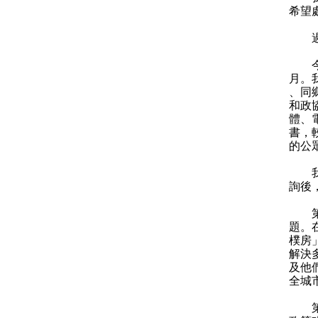
希望
過去
今年
月。
、同
和政
體、
書，
的公
我感
詢後
第一
題。
樸房
解決
及他
全城
第二