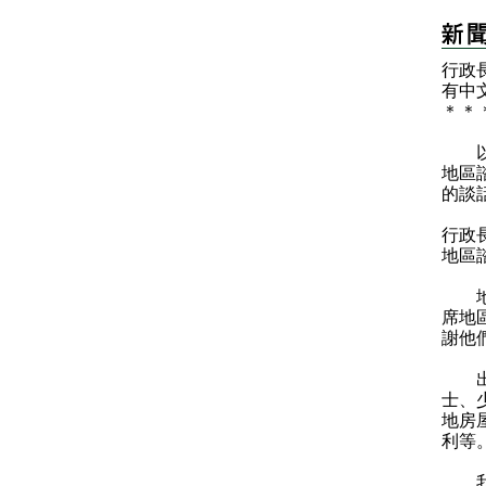
行政
有中
＊
＊
以下
地區
的談
行政
地區
地區
席地
謝他
出席
士、
地房
利等
我和