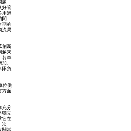
問題，
良好管
多用過
的問
合期的
物流局
革創新
到越來
，各車
增加。
車隊負
車位供
方方面
亦充分
是獨立
求它在
一次
有關當