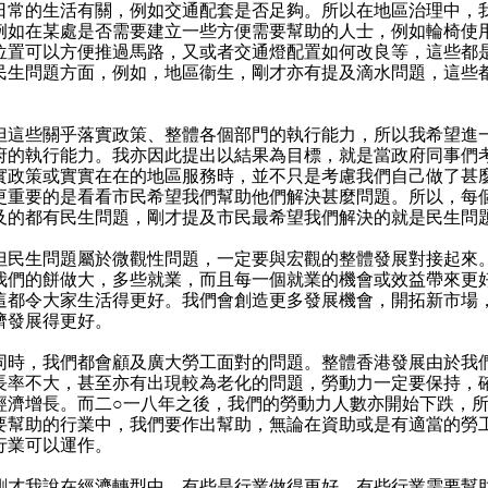
日常的生活有關，例如交通配套是否足夠。所以在地區治理中，
例如在某處是否需要建立一些方便需要幫助的人士，例如輪椅使
位置可以方便推過馬路，又或者交通燈配置如何改良等，這些都
民生問題方面，例如，地區衞生，剛才亦有提及滴水問題，這些
。
些關乎落實政策、整體各個部門的執行能力，所以我希望進
府的執行能力。我亦因此提出以結果為目標，就是當政府同事們
實政策或實實在在的地區服務時，並不只是考慮我們自己做了甚
更重要的是看看市民希望我們幫助他們解決甚麼問題。所以，每
及的都有民生問題，剛才提及市民最希望我們解決的就是民生問
生問題屬於微觀性問題，一定要與宏觀的整體發展對接起來
我們的餅做大，多些就業，而且每一個就業的機會或效益帶來更
這都令大家生活得更好。我們會創造更多發展機會，開拓新市場
濟發展得更好。
，我們都會顧及廣大勞工面對的問題。整體香港發展由於我
長率不大，甚至亦有出現較為老化的問題，勞動力一定要保持，
經濟增長。而二○一八年之後，我們的勞動力人數亦開始下跌，
要幫助的行業中，我們要作出幫助，無論在資助或是有適當的勞
行業可以運作。
我說在經濟轉型中，有些是行業做得更好，有些行業需要幫