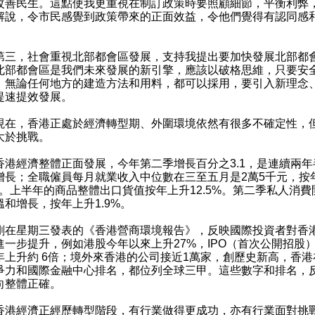
改善民生。這點使我更重視在制訂政策時要照顧細節，平衡利弊
解說，令市民感覺到政策帶來的正面效益，令他們覺得有認同感
，社會重視北部都會區發展，支持我提出要加快發展北部都
北部都會區是我們未來發展的新引擎，應該以破格思維，只要安
，無論任何地方的建造方法和用料，都可以採用，要引入新理念
提速提效發展。
，香港正處於經濟轉型期、外圍環境依然有很多不確定性，
大於挑戰。
經濟整體正面發展，今年第二季增長百分之3.1，是連續兩年
增長；全職僱員每月就業收入中位數在三至五月是2萬5千元，按
%。上半年的商品整體出口貨值按年上升12.5%。第二季私人消費
溫和增長，按年上升1.9%。
星期三發表的《香港營商環境報告》，反映國際投資者對香
進一步提升，例如港股今年以來上升27%，IPO（首次公開招股
年上升約 6倍；境外來香港的公司接近1萬家，創歷史新高，香港
爭力和國際金融中心排名，都位列全球三甲。這些數字和排名，
向整體正確。
經濟正經歷轉型階段，有行業做得更成功，亦有行業面對挑