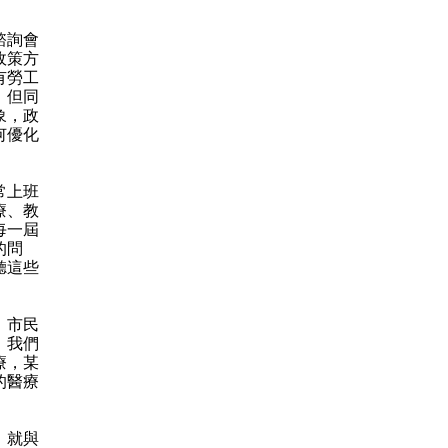
諮詢會
政策方
有勞工
，但同
象，政
何優化
常上班
療、教
每一屆
的問
聽這些
，市民
，我們
療，某
的醫療
，就與