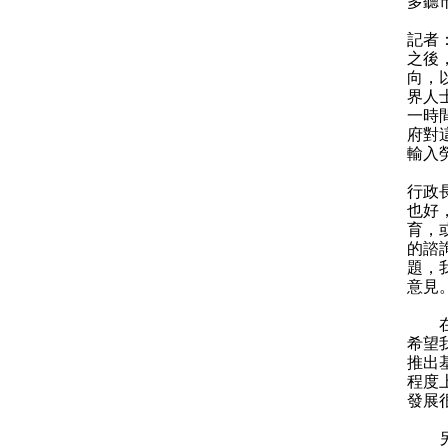
多聽
記者
之後
向，
界人
一時
府對
輸入
行政
也好
育，
的諮
題，
意見
在十
希望
推出
程度
發展
另外