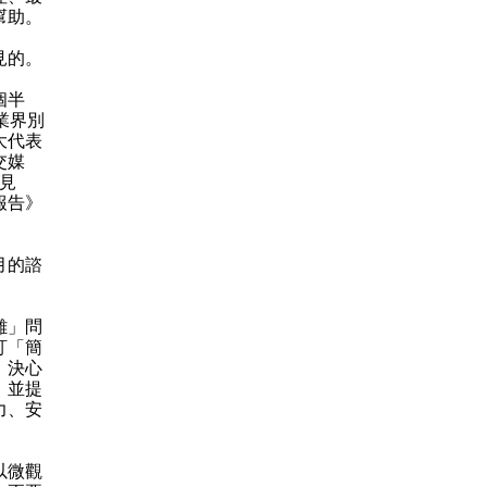
幫助。
見的。
個半
業界別
大代表
交媒
意見
報告》
月的諮
難」問
訂「簡
，決心
，並提
力、安
以微觀