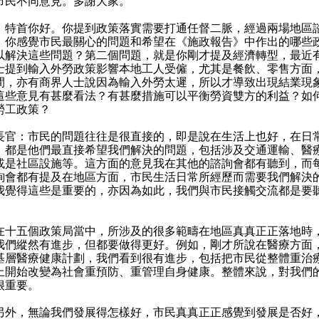
市民不同意見。多謝大家。
：特首你好。你提到政策落實需要打通任督二脈，經過兩場地區
，你感覺市民最關心的問題和希望在《施政報告》中作出的哪些
以解決這些問題？第二個問題，就是你剛才提及經濟轉型，最近
士提到輸入外勞政策影響本地工人受僱，尤其是餐飲、零售方面
間，亦有商界人士說因為輸入外勞太遲，所以才導致出現結業現
這些意見有甚麼看法？有甚麼措施可以平衡勞資雙方的利益？如
勞工政策？
長官：市民的問題往往是很直接的，即是說在生活上也好，在日
，都是他們最直接希望我們解決的問題，包括涉及交通運輸、醫
或是社區設施等。這方面的意見我在其他的諮詢會都有聽到，而
詢會都有提及在地區方面，市民生活日常所經歷而需要我們解決
我覺得這些是重要的，亦因為如此，我們與市民接觸交流都是要
。
五個政策局當中，所涉及的很多範疇在地區真真正正落地時
我們縱然有進步，但都要做得更好。例如，剛才所說在醫療方面
基層醫療健康計劃，我們看到很有進步，包括把市民從整體重治
上開始改變為社會重預防、重管理自身健康。整體來說，對我們
很重要。
，無論我們發展得怎樣好，市民真真正正感覺到發展是否好