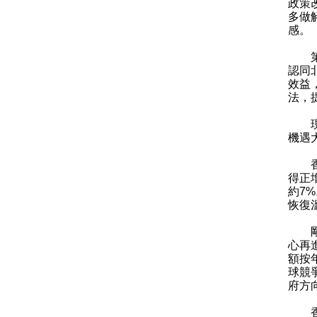
政策
多做
感。
第三
認同
效益
法，
現在
機遇
香港
得正
約7
恢復
剛在
心再
額按
球競
府方
香港