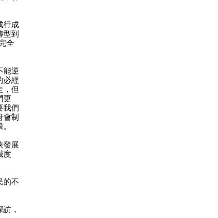
成行成
轉型到
完全
不能逆
的必經
走，但
們更
要我們
府會制
浪。
快發展
誠度
民的不
探訪，