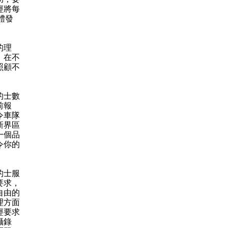
經將每
體發
的理
。在不
照顧不
的士數
前報
令車隊
新界區
一個品
令你的
的士服
要求，
自由的
理方面
經要求
攝錄