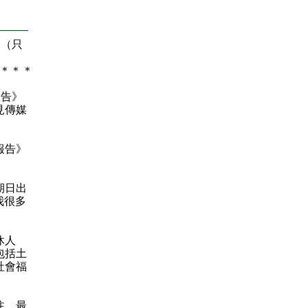
容（只
＊
＊
＊
告》
見傳媒
報告》
期日出
我很多
休人
包括土
社會福
。
注、最