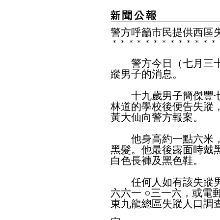
警方呼籲市民提供西區
＊
＊
＊
＊
＊
＊
＊
＊
＊
＊
＊
＊
＊
警方今日（七月三十
蹤男子的消息。
十九歲男子簡傑豐七
林道的學校後便告失蹤
黃大仙向警方報案。
他身高約一點六米，
黑髮。他最後露面時戴
白色長褲及黑色鞋。
任何人如有該失蹤男
六六一 ○三一六，或電郵至rmp
東九龍總區失蹤人口調