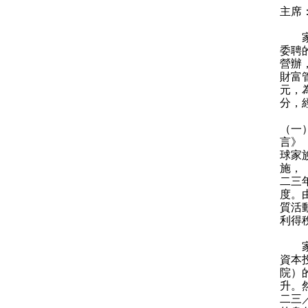
主席
家族
委聘
營辦
財富
元，
分，
（一
言》
球家
施，
二三
度。
質活
利得
家族
資本
院）
升。
二三