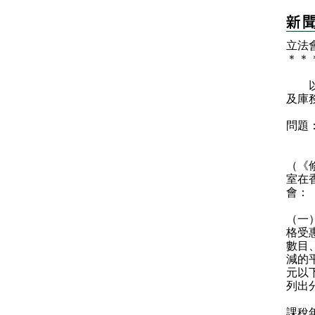
立法
＊
＊
以下
及庫
問題
《2
（《
室在
會：
（一
格受
數目
減的
元以下
列出