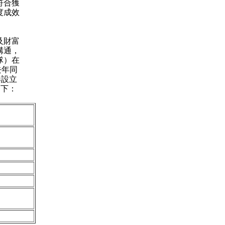
符合獲
度成效
及財富
溝通，
隊）在
去年同
港設立
如下：