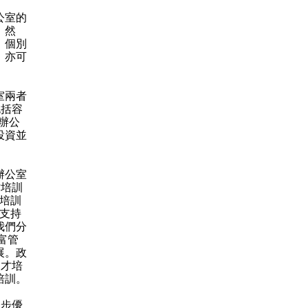
公室的
。然
，個別
，亦可
室兩者
包括容
辦公
投資並
辦公室
才培訓
業培訓
，支持
我們分
富管
展。政
人才培
培訓。
一步優