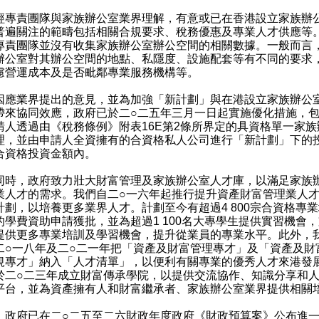
責團隊與家族辦公室業界理解，有意或已在香港設立家族辦
普遍關注的範疇包括相關合規要求、稅務優惠及專業人才供應等
專責團隊並沒有收集家族辦公室辦公空間的相關數據。一般而言
辦公室對其辦公空間的地點、私隱度、設施配套等有不同的要求
慮營運成本及是否毗鄰專業服務機構等。
業界提出的意見，並為加強「新計劃」與在港設立家族辦公
帶來協同效應，政府已於二○二五年三月一日起實施優化措施，
請人透過由《稅務條例》附表16E第2條所界定的具資格單一家族
理，並由申請人全資擁有的合資格私人公司進行「新計劃」下的
合資格投資金額內。
，政府致力壯大財富管理及家族辦公室人才庫，以滿足家族
業人才的需求。我們自二○一六年起推行提升資產財富管理業人
計劃，以培養更多業界人才。計劃至今有超過4 800宗合資格專
的學費資助申請獲批，並為超過1 100名大專學生提供實習機會
提供更多專業培訓及學習機會，提升從業員的專業水平。此外，
二○一八年及二○二一年把「資產及財富管理專才」及「資產及財
規專才」納入「人才清單」，以便利有關專業的優秀人才來港發
於二○二三年成立財富傳承學院，以提供交流協作、知識分享和
平台，並為資產擁有人和財富繼承者、家族辦公室業界提供相關
）政府已在二○二五至二六財政年度政府《財政預算案》公布進