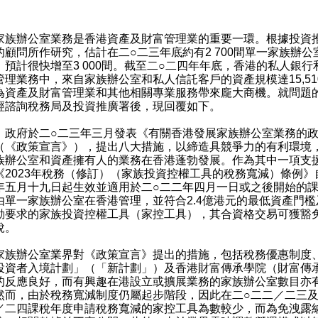
：
辦公室業務是香港資產及財富管理業的重要一環。根據投資
的顧問所作研究，估計在二○二三年底約有2 700間單一家族辦公
，預計很快增至3 000間。截至二○二四年年底，香港的私人銀行
管理業務中，來自家族辦公室和私人信託客戶的資產規模達15,51
為資產及財富管理業和其他相關專業服務帶來龐大商機。就問題
經諮詢稅務局及投資推廣署後，現回覆如下。
）政府於二○二三年三月發表《有關香港發展家族辦公室業務的
（《政策宣言》），提出八大措施，以締造具競爭力的有利環境
族辦公室和資產擁有人的業務在香港蓬勃發展。作為其中一項支
《2023年稅務（修訂）（家族投資控權工具的稅務寬減）條例》
年五月十九日起生效並適用於二○二二年四月一日或之後開始的
由單一家族辦公室在香港管理，並符合2.4億港元的最低資產門檻
動要求的家族投資控權工具（家控工具），其合資格交易可獲豁
稅。
辦公室業界對《政策宣言》提出的措施，包括稅務優惠制度
投資者入境計劃」（「新計劃」）及香港財富傳承學院（財富傳
的反應良好，而有興趣在港設立或擴展業務的家族辦公室數目亦
然而，由於稅務寬減制度仍屬起步階段，因此在二○二二／二三及
／二四課稅年度申請稅務寬減的家控工具為數較少，而為免洩露