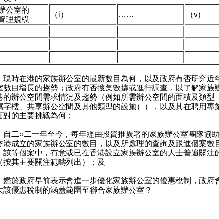
辦公室的
（i）
……
（v）
管理規模
）
）
）
）現時在港的家族辦公室的最新數目為何，以及政府有否研究近
室數目增長的趨勢；政府有否搜集數據或進行調查，以了解家族
港的辦公空間需求情況及趨勢（例如所需辦公空間的面積及類型
寫字樓、共享辦公空間及其他類型的設施）），以及其在聘用專
面對的主要挑戰為何；
）自二○二一年至今，每年經由投資推廣署的家族辦公室團隊協
香港成立的家族辦公室的數目，以及所處理的查詢及跟進個案數
；該等個案中，有意或已在香港設立家族辦公室的人士普遍關注
（按其主要關注範疇列出）；及
）鑑於政府早前表示會進一步優化家族辦公室的優惠稅制，政府
大該優惠稅制的涵蓋範圍至聯合家族辦公室？
：