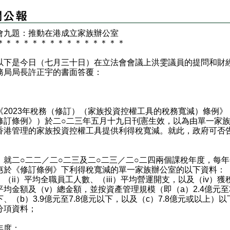
會九題：推動在港成立家族辦公室
＊
＊
＊
＊
＊
＊
＊
＊
＊
＊
＊
＊
＊
＊
＊
是今日（七月三十日）在立法會會議上洪雯議員的提問和財
務局局長許正宇的書面答覆：
：
023年稅務（修訂）（家族投資控權工具的稅務寬減）條例》
修訂條例》）於二○二三年五月十九日刊憲生效，以為由單一家
香港管理的家族投資控權工具提供利得稅寬減。就此，政府可否
）就二○二二／二○二三及二○二三／二○二四兩個課稅年度，每
惠於《修訂條例》下利得稅寬減的單一家族辦公室的以下資料：（
、（ii）平均全職員工人數、（iii）平均營運開支，以及（iv）獲
平均金額及（v）總金額，並按資產管理規模（即（a）2.4億元至3
、（b）3.9億元至7.8億元以下，以及（c）7.8億元或以上）以
分項資料；
課稅年度：