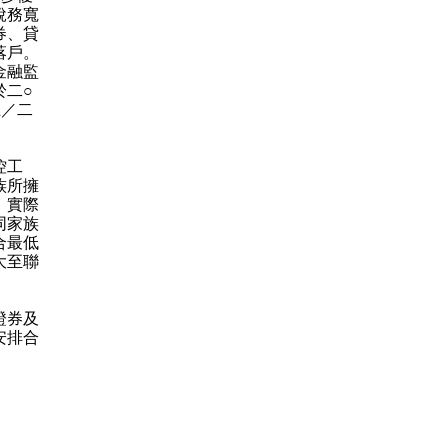
稅務寬
券、貸
落戶。
金融監
於二○
五／二
控工
族所擁
，實際
同家族
合最低
大至聯
證券及
安排合