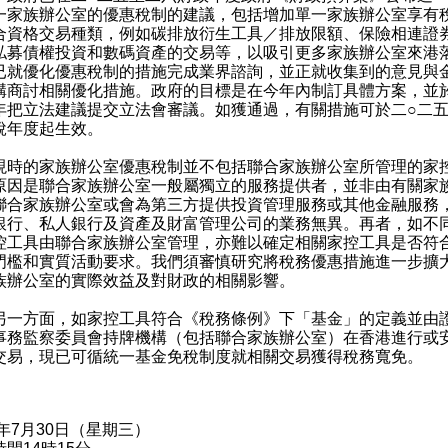
一家族辦公室的優惠稅制的建議，包括增加單一家族辦公室享有
合資格交易種類，例如碳排放衍生工具／排放限額、保險相連證
私募債權投資和數碼資產的交易等，以吸引更多家族辦公室來港
已就優化優惠稅制的措施完成業界諮詢，並正就收集到的意見與
構商討相關優化措施。政府的目標是在今年內制訂具體方案，並
年把立法建議提交立法會審議。如獲通過，有關措施可於二○二
稅年度起生效。
的家族辦公室優惠稅制並不包括聯合家族辦公室所管理的家
原因是聯合家族辦公室一般屬獨立的服務提供者，並非由有關家
聯合家族辦公室或會為第三方提供投資管理服務或其他金融服務
銀行、私人銀行及資產及財富管理公司的業務無異。再者，如不
控工具由聯合家族辦公室管理，亦難以確定相關家控工具是否符
門檻和實質活動要求。我們須審慎研究將稅務優惠措施進一步擴
族辦公室的實際效益及對財政的相關影響。
方面，如家控工具符合《稅務條例》下「基金」的定義並由
事務監察委員會持牌機構（包括聯合家族辦公室）在香港進行或
交易，現已可循統一基金免稅制度就相關交易獲得稅務寬免。
5年7月30日（星期三）