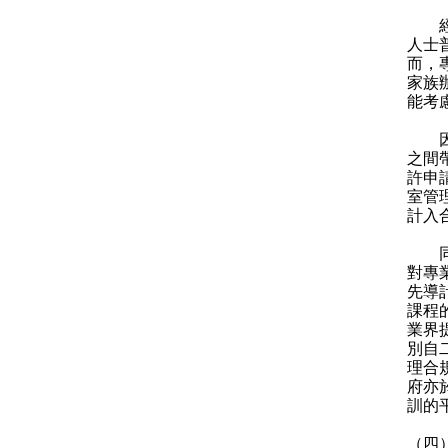
經專
人士
而，
家族
能考
因應
之間
許申
室管
計入
同時
對專
先導
課程
業界
別自
理合
府亦
訓的
（四