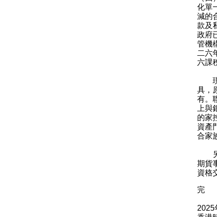
化單
減的
款及
政府
管機
二六
六課
現時
具，
有。
上與
的家
資產
合家
另一
期貨
資格
完
202