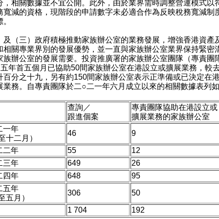
分，相關數據並不宜公開。此外，由於業界需時調整營運模式以
務寬減的資格，現階段的申請數字未必適合作為反映稅務寬減制
標。
）及（三）政府積極推動家族辦公室的業務發展，增強香港資產
和相關專業界別的發展優勢，並一直與家族辦公室業界保持緊密
家族辦公室的發展需要。投資推廣署的家族辦公室團隊（專責團
二五年首五個月已協助50間家族辦公室在港設立或擴展業務，較
升百分之十九，另有約150間家族辦公室表示正準備或已決定在
展業務。自專責團隊於二○二一年六月成立以來的相關數據表列
查詢／
專責團隊協助在港設立或
跟進個案
擴展業務的家族辦公室
二一年
46
9
至十二月）
二二年
55
12
二三年
649
26
二四年
648
95
二五年
306
50
至五月）
1 704
192