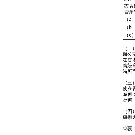
家族
資產
（a
（b
（c
（二
辦公
在香
傳統
時所
（三
使在
為何
為何
（四
慮擴
答覆