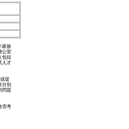
年家族
辦公室
（包括
業人才
助或促
目分別
的問題
會否考