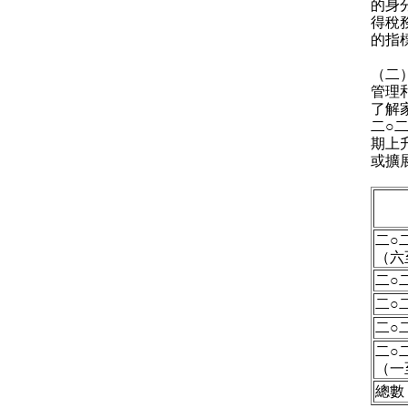
的身
得稅
的指
（二
管理
了解
二○
期上
或擴
二○
（六
二○
二○
二○
二○
（一
總數