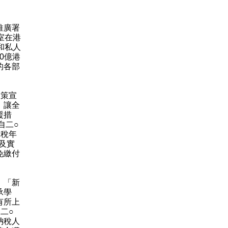
推廣署
室在港
和私人
0億港
的各部
政策宣
，讓全
援措
自二○
課稅年
及實
免繳付
、「新
承學
有所上
二○
納稅人