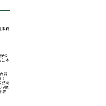
經事務
族辦公
告知本
年合資
i）
稅務寬
.9億
下表