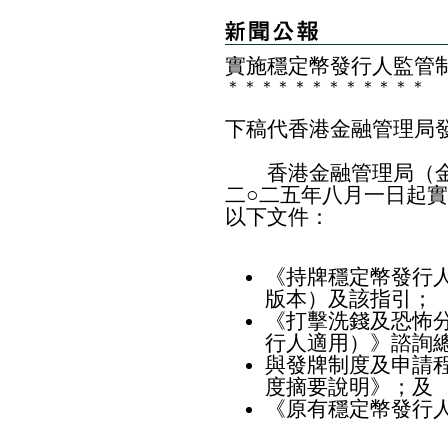
實施穩定幣發行人監管
＊
＊
＊
＊
＊
＊
＊
＊
＊
＊
＊
＊
下稿代香港金融管理局
香港金融管理局（金
二○二五年八月一日起
以下文件：
《持牌穩定幣發行
版本）及該
指引
；
《打擊洗錢及恐怖
行人適用）》諮詢
與發牌制度及申請
度摘要說明》
；及
《原有穩定幣發行