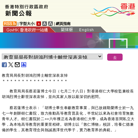
|
字型大小:
|
網頁指南
​教育局局長對胡鴻烈博士離世深表哀悼
＊
＊
＊
＊
＊
＊
＊
＊
＊
＊
＊
＊
＊
＊
＊
＊
＊
教育局局長蔡若蓮博士今日（七月二十八日）對香港樹仁大學校監兼校長
胡鴻烈博士辭世深表哀悼，並向其家人致以最深切的慰問。
蔡若蓮博士表示：「胡博士畢生奉獻教育事業，與已故鍾期榮博士於一九
七一年創辦樹仁書院，致力推動高等教育普及化，半世紀以來為社會培育無數
青年人才。樹仁書院於二○○六年獲正名為香港樹仁大學，成為香港首間私立大
學，為本地高等教育的重要里程碑。胡博士以『敦仁博物』校訓，培養仁德兼
備的學生，其教育理念與熱誠惠澤世代學子，實乃教育界的典範。」