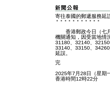
寄往泰國的郵遞服務延
＊
＊
＊
＊
＊
＊
＊
＊
＊
＊
＊
​香港郵政今日（七月
機關通知，因受當地情
31180、32140、3215
33140、33150、34
延誤。
完
2025年7月28日（星期
香港時間12時22分