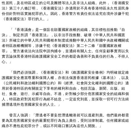
性居民，及在特區成立的公司及團體等法人及非法人組織。此外，《香港國安
法》第三十八條訂明，《香港國安法》亦適用於不具有香港特區永久性居民身
份但針對特區實施犯罪的人。因此，香港警方有責任依法追究在境外涉嫌干犯
《香港國安法》罪行的人。」
「『香港議會』是一個旨在顛覆國家政權的組織，其目標包括推動『自
決』、制定所謂『香港憲法』，以非法手段推翻、破壞《中華人民共和國憲
法》所確立的中華人民共和國根本制度或推翻中華人民共和國中央政權機關或
者特區政權機關等，涉嫌干犯《香港國安法》第二十二條『顛覆國家政權
罪』，警方遂依法向法院申請拘捕令，並通緝有關人士。任何妄顧事實而以失
實言論抹黑香港特區維護國家安全工作的都是偽善和不負責任的行為，不得人
心。」
「我們必須強調，《香港國安法》和《維護國家安全條例》均明確規定維
護國家安全應當尊重和保障人權，亦依法保護香港居民根據《基本法》，以及
《公民權利和政治權利國際公約》和《經濟、社會與文化權利的國際公約》適
用於香港特區的有關規定下享有的權利和自由，包括言論、新聞、出版、結
社、集會、遊行、示威等自由。不過，針對極少部分危害國家安全的組織和個
人，特區政府對其犯罪行為絕不姑息，一定追究到底，並採取一切可行方法緝
捕潛逃境外危害國家安全的人士。」
發言人強調：「潛逃者不要妄想潛逃離港就可以逃避刑責。他們最終都需
要為其危害國家安全的嚴重犯罪行為負上責任，受到法律制裁。任何國家或組
織亦不應包庇犯罪分子，或以不同藉口嘗試為這些人開脫。」