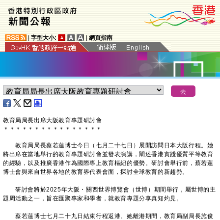
|
字型大小:
|
網頁指南
教育局局長出席大阪教育專題研討會
＊
＊
＊
＊
＊
＊
＊
＊
＊
＊
＊
＊
＊
＊
＊
＊
​教育局局長蔡若蓮博士今日（七月二十七日）展開訪問日本大阪行程。她
將出席在當地舉行的教育專題研討會並發表演講，闡述香港實踐優質平等教育
的經驗，以及推廣香港作為國際專上教育樞紐的優勢。研討會舉行前，蔡若蓮
博士會與來自世界各地的教育界代表會面，探討全球教育的新趨勢。
研討會將於2025年大阪・關西世界博覽會（世博）期間舉行，屬世博的主
題周活動之一，旨在匯聚專家和學者，就教育專題分享真知灼見。
蔡若蓮博士七月二十九日結束行程返港。她離港期間，教育局副局長施俊