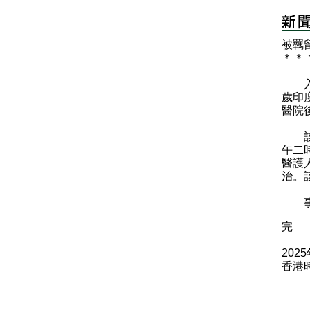
被羈
＊
＊
​入
歲印
醫院
該名
午二
醫護
治。
事件
完
202
香港時