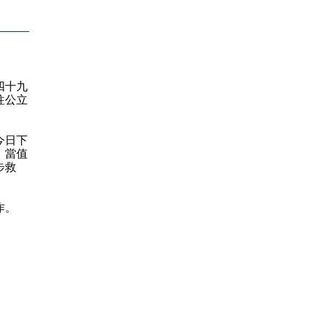
四十九
往公立
今日下
，當值
步救
作。