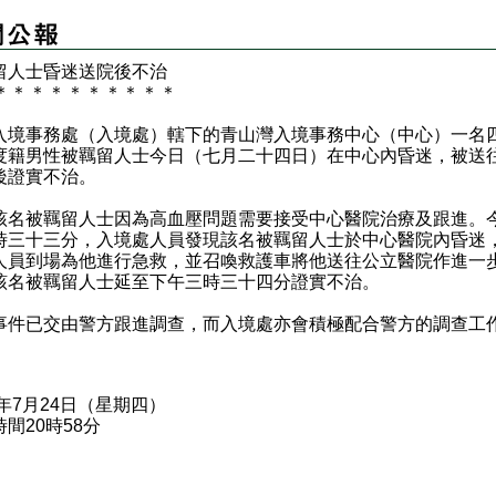
留人士昏迷送院後不治
＊
＊
＊
＊
＊
＊
＊
＊
＊
＊
境事務處（入境處）轄下的青山灣入境事務中心（中心）一名
度籍男性被羈留人士今日（七月二十四日）在中心內昏迷，被送
後證實不治。
被羈留人士因為高血壓問題需要接受中心醫院治療及跟進。
時三十三分，入境處人員發現該名被羈留人士於中心醫院內昏迷
人員到場為他進行急救，並召喚救護車將他送往公立醫院作進一
該名被羈留人士延至下午三時三十四分證實不治。
已交由警方跟進調查，而入境處亦會積極配合警方的調查工
5年7月24日（星期四）
間20時58分