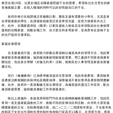
務至全港18區，以更好滿足在職家庭照顧子女的需要，希望各位生兒育女的家
長無後顧之憂，在投入職場的同時可以好好照顧自己的子女。
政府亦推行在校課後託管服務計劃，聚焦支援有需要的小學生，尤其是來
自單親家庭的學生，在課後留校接受託管及學習支援，從而方便家長外出工
作。此外，在職家庭津貼（職津）計劃支援收入較低且沒有領取綜合社會保障
援助的在職家庭，鼓勵全職工作、自力更生和多勞多得，並為育有合資格子女
的住戶提供兒童津貼。
家庭友善環境
在支援僱員方面，政府致力鼓勵企業採納以僱員為本的管理方法，包括實
施家庭友善僱傭措施，協助僱員兼顧照顧家庭需要。勞工處經不同渠道推廣有
關信息，包括多次舉辦《好僱主約章》活動，推動良好人事管理及家庭友善僱
傭文化。
現行《僱傭條例》已為懷孕僱員提供生育保障，包括有薪產假、產前檢查
或產後治療相關的疾病津貼及職業保障，保障僱員不會在懷孕及產假期間遭解
僱。此外，政府亦一直鼓勵僱主按企業情況，為僱員提供靈活工作安排，配合
僱員家庭需要，協助僱員兼顧工作和家庭責任。
除以上措施外，各政策局和部門均在各自範疇積極推展相關工作，包括民
青局一直支援家庭議會的工作，推動不同的宣傳項目和活動，向市民大眾宣揚
關愛家庭的文化；在稅務措施方面，由二○二三／二四課稅年度起，子女基本免
稅額及子女於出生課稅年度的額外免稅額已提高至13萬元。在房屋方面，香港