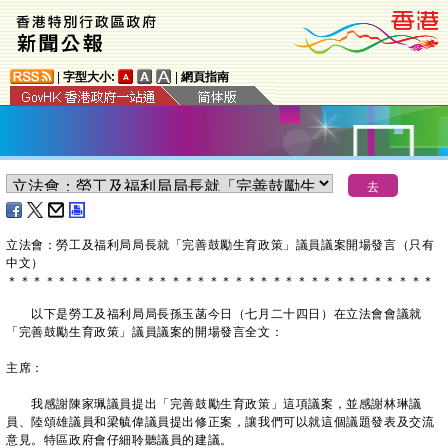
|
字型大小:
|
網頁指南
立法會：勞工及福利局局長就「完善鼓勵生育政策」議員議案開場發言（只有
中文）
＊
＊
＊
＊
＊
＊
＊
＊
＊
＊
＊
＊
＊
＊
＊
＊
＊
＊
＊
＊
＊
＊
＊
＊
＊
＊
＊
＊
＊
＊
＊
＊
＊
＊
以下是勞工及福利局局長孫玉菡今日（七月二十四日）在立法會會議就
「完善鼓勵生育政策」議員議案的開場發言全文：
主席：
我感謝陳家珮議員提出「完善鼓勵生育政策」這項議案，並感謝林琳議
員、陸頌雄議員和梁毓偉議員提出修正案，讓我們可以就這個議題發表及交流
意見。特區政府會仔細聆聽議員的建議。