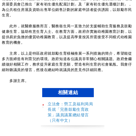
房屋委員會已推出「家有初生優先配屋計劃」及「家有初生優先選樓計劃」，
為公共租住房屋及資助出售單位銷售計劃的家庭申請者提供誘因，以鼓勵市民
生育。
此外，就醫療服務而言，醫務衞生局一直致力於支援輔助生育服務及鼓勵
健康生育，協助有意生育人士。在教育方面，政府亦實施幼稚園教育計劃，以
提供易於負擔的優質幼稚園教育，以及提高學童按其所需接受不同模式幼稚園
教育的機會。
主席，以上是特區政府就鼓勵生育積極推展一系列措施的簡介，希望能從
多方面締造有利育兒的環境。政府知道各位議員非常關心相關議題。政府會繼
續做好相關工作，務求提升家庭生育意願，營造有利生育的社會氣氛。我會仔
細聆聽議員的發言，然後在總結時就議員的意見作詳細回應。
多謝主席。
相關連結
立法會：勞工及福利局局
長就「完善鼓勵生育政
策」議員議案總結發言
（只有中文）