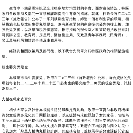
生育率下跌是香港以至全球很多地方均面對的事實。面對這個情況，特區
政府各政策局及部門一直積極謀劃提高生育率的措施。就此，行政長官在二○二
三年《施政報告》公布了一系列鼓勵生育措施，締造一個有利生育的環境。相
關措施包括發放新生嬰兒獎勵金、為有新生嬰兒的家庭提供優先揀樓上樓、加
強託兒支援，以及增加稅務優惠等。推行措施的辦公室／政策局包括政務司副
司長辦公室、教育局、房屋局、醫務衞生局、民政及青年事務局（民青局）、
勞工及福利局和財經事務及庫務局等。
經諮詢相關政策局及部門後，以下我會先簡單介紹特區政府的相關措施範
疇。
新生嬰兒獎勵金
為鼓勵市民生育嬰兒，政府在二○二三年《施政報告》公布，向合資格的父
母就每名於二○二三年十月二十五日起出生的嬰兒給予二萬元的現金獎勵，計劃
為期三年。
支援在職家庭育兒
相信大家以及社會亦很關注託兒服務是否足夠。政府一直資助非政府機構
為兒童提供多元化的日間照顧服務，以支援暫時未能照顧子女的家長，包括為
零至三歲以下幼兒提供幼兒中心服務、課餘託管服務和「鄰里支援幼兒照顧計
劃」，即社區保姆。為加強支援在職家庭育兒，政府亦正增設資助獨立幼兒中
心及加大「鄰里支援幼兒照顧計劃」的服務名額，並擴展學前兒童課餘託管服