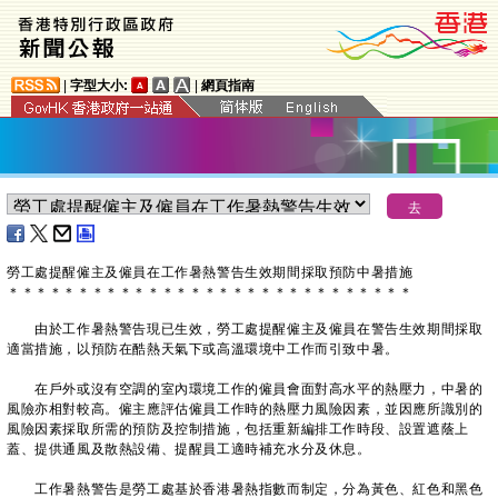
|
字型大小:
|
網頁指南
勞工處提醒僱主及僱員在工作暑熱警告生效期間採取預防中暑措施
＊
＊
＊
＊
＊
＊
＊
＊
＊
＊
＊
＊
＊
＊
＊
＊
＊
＊
＊
＊
＊
＊
＊
＊
＊
＊
＊
＊
＊
由於工作暑熱警告現已生效，勞工處提醒僱主及僱員在警告生效期間採取
適當措施，以預防在酷熱天氣下或高溫環境中工作而引致中暑。
在戶外或沒有空調的室內環境工作的僱員會面對高水平的熱壓力，中暑的
風險亦相對較高。僱主應評估僱員工作時的熱壓力風險因素，並因應所識別的
風險因素採取所需的預防及控制措施，包括重新編排工作時段、設置遮蔭上
蓋、提供通風及散熱設備、提醒員工適時補充水分及休息。
工作暑熱警告是勞工處基於香港暑熱指數而制定，分為黃色、紅色和黑色