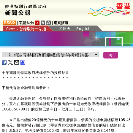
|
字型大小:
|
網頁指南
十年期港元特區政府機構債券的投標結果
＊
＊
＊
＊
＊
＊
＊
＊
＊
＊
＊
＊
＊
＊
＊
＊
＊
＊
下稿代香港金融管理局發出︰
香港金融管理局（金管局）以香港特別行政區政府（特區政府）代表身
分，宣布在基礎建設債券計劃下所推出的十年期港元政府機構債券（發行編號
10GB3507001）的投標已於今日（七月二十三日）舉行。
今日推出總值20億港元的十年期政府債券，債券的投標申請總額達105.45
億港元。投標對發行額比例（即債券的投標申請總額對債券的發行總額的比
例）為5.27。平均接納價是100.43，即以年率計的收益率為3.144厘。