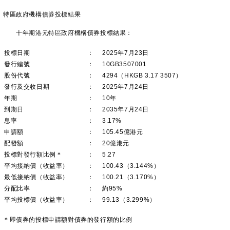
特區政府機構債券投標結果
十年期港元特區政府機構債券投標結果：
投標日期
：
2025年7月23日
發行編號
：
10GB3507001
股份代號
：
4294（HKGB 3.17 3507）
發行及交收日期
：
2025年7月24日
年期
：
10年
到期日
：
2035年7月24日
息率
：
3.17%
申請額
：
105.45億港元
配發額
：
20億港元
投標對發行額比例＊
：
5.27
平均接納價（收益率）
：
100.43（3.144%）
最低接納價（收益率）
：
100.21（3.170%）
分配比率
：
約95%
平均投標價（收益率）
：
99.13（3.299%）
＊即債券的投標申請額對債券的發行額的比例