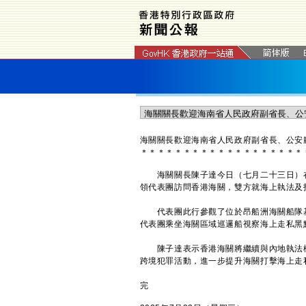
海關關長歡迎海南省人民政府副省長、公安
＊
＊
＊
＊
＊
＊
＊
＊
＊
＊
＊
＊
＊
＊
＊
＊
＊
＊
＊
海關關長陳子達今日（七月二十三日）在
領代表團訪問香港海關，雙方就海上執法及
代表團此行參觀了位於昂船洲海關船隊基
代表團乘坐海關區域巡邏船視察海上走私黑
陳子達表示香港海關將繼續與內地執法機
跨境犯罪活動，進一步提升海關打擊海上走
完