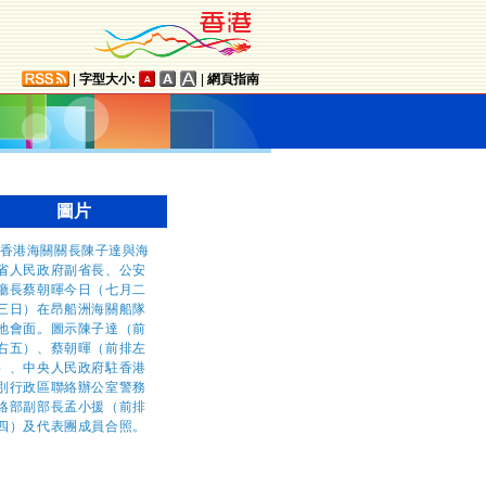
|
字型大小:
|
網頁指南
圖片