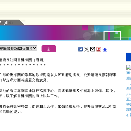
廳廳長訪問香港海關（附圖）
＊
＊
＊
＊
＊
＊
＊
＊
＊
＊
＊
＊
＊
昂船洲海關船隊基地歡迎海南省人民政府副省長、公安廳廳長蔡朝暉率
打擊走私方面等議題交換意見。
地的香港海關雷達監控指揮中心、高速截擊艇及相關海上裝備。其後，
點，以了解香港海關的海上執法工作。
構保持緊密聯繫，促進相互合作，加強情報互換，提升資訊交流以打擊
私活動的能力。