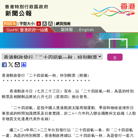
|
字型大小:
|
網頁指南
香港郵政發行「二十四節氣—秋」特別郵票（附圖）
＊
＊
＊
＊
＊
＊
＊
＊
＊
＊
＊
＊
＊
＊
＊
＊
＊
＊
＊
＊
＊
＊
＊
​香港郵政今日（七月二十三日）宣布，以「二十四節氣—秋」為題的特別
郵票及相關郵品將於八月七日（星期四）推出發售。
「二十四節氣」是指中國人透過觀測太陽周期運動、季節和物候規律所日
漸形成的時間知識體系及社會實踐，於二○一六年列入聯合國教科文組織《人類
非物質文化遺產代表作名錄》。
繼二○二○年和二○二三年分別發行以「二十四節氣—春」和「二十四節氣
—夏」為題的特別郵票，香港郵政將續以「二十四節氣—秋」為題發行一套六