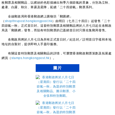
枚郵票及相關郵品，以繽紛的色彩描繪出秋季六個節氣的景象，分別為立秋、
處暑、白露、秋分、寒露及霜降，延續「二十四節氣」郵票系列。
全線郵政局和香港郵政網上購物坊「郵購網」
（
shopthrupost.hongkongpost.hk
）由明日（七月二十四日）起發售「二十
四節氣—秋」正式首日封。這套特別郵票及相關郵品將於八月七日起在各郵政
局及「郵購網」發售，而貼有特別郵票的已蓋銷首日封只限在集郵局發售。
各郵政局將於八月七日為所有正式首日封／紀念封／註明首日字樣和本地
地址的自製封，提供即時人手蓋印服務。
有關這套特別郵票及相關郵品的詳情，可瀏覽香港郵政郵票策劃及拓展處
網頁（
stamps.hongkongpost.hk
）。
圖片