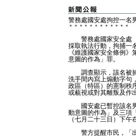
警務處國安處拘控一名
＊
＊
＊
＊
＊
＊
＊
＊
＊
＊
＊
＊
警務處國家安全處（
採取執法行動，拘捕一
《維護國家安全條例》
意圖的作為」罪。
調查顯示，該名被捕
洗手間內寫上煽動字句
政區（特區）的憲制秩
或藐視或對其離叛及作
國安處已暫控該名男
動意圖的作為」及三項
（七月二十三日）下午
警方提醒市民，「出