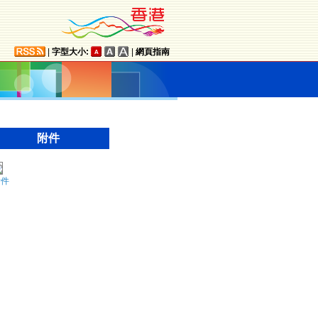
|
字型大小:
|
網頁指南
附件
附件