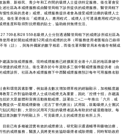
數族裔、新移民、青少年和工作間的吸煙人士提供特定服務。衞生署會安
上述社區為本戒煙服務或由醫管局轄下診所提供的戒煙服務。醫管局轄下
有慢性疾病的患者）戒煙。戒煙服務提供者會為接受戒煙治療的吸煙人士
情況。衞生署亦推出「戒煙達人」應用程式，戒煙人士可透過應用程式評估
戒煙進度和取得對抗煙癮的貼士，協助維持無煙生活。
27 709名和28 559名吸煙人士分別透過醫管局轄下的戒煙診所或社區為
務使用者於開始戒煙後52周成功戒煙的比率（即服務使用者匯報自己錄得
0%不等（註），與海外國家的數字相若，而衞生署和醫管局未有備存有關成
建議加強戒煙服務。現時戒煙服務已經擴展至全港十八區的地區康健中
和便捷的戒煙方法。衞生署亦於今年資助多三個中醫戒煙服務提供者（由
的戒煙診所。社區為本戒煙服務下中西醫戒煙服務預計每年可用服務名額
會和環境因素影響，例如過去數次增加煙草稅的經驗顯示，加稅幅度越
傳教育工作對協助吸煙人士成功戒煙尤為重要，因此「控煙十招」亦建議
包括於大眾媒體和宣傳活動推動戒煙。該署自二○二一年推出「六月．戒
免費提供一星期戒煙藥物（尼古丁替代療法）試用裝，鼓勵吸煙人士嘗試
穴貼試用計劃，大部分試用耳穴貼的吸煙者認為有助於紓緩退癮徵狀。每
電話查詢數字均明顯上升，可見吸煙人士的戒煙意欲有所上升。
目前已有多種被證實有效的戒煙療法，研究顯示通過輔導和藥物治療，
對性的戒煙服務，醫護人員將更有效協助吸煙者戒除煙癮，同時幫助政府