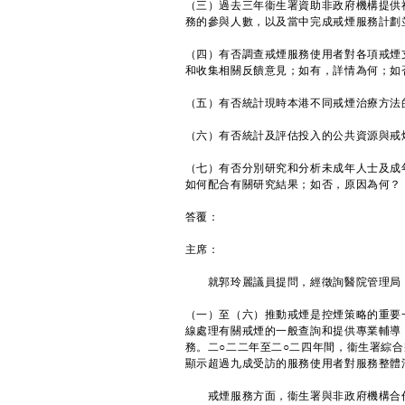
（三）過去三年衞生署資助非政府機構提供
務的參與人數，以及當中完成戒煙服務計劃
（四）有否調查戒煙服務使用者對各項戒煙
和收集相關反饋意見；如有，詳情為何；如
（五）有否統計現時本港不同戒煙治療方法
（六）有否統計及評估投入的公共資源與戒
（七）有否分別研究和分析未成年人士及成
如何配合有關研究結果；如否，原因為何？
答覆：
主席：
就郭玲麗議員提問，經徵詢醫院管理局（
（一）至（六）推動戒煙是控煙策略的重要
線處理有關戒煙的一般查詢和提供專業輔導
務。二○二二年至二○二四年間，衞生署綜合戒煙
顯示超過九成受訪的服務使用者對服務整體
戒煙服務方面，衞生署與非政府機構合作