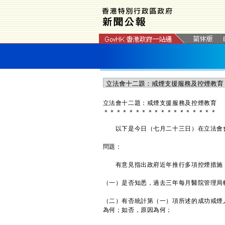
​立法會十二題：戒煙支援服務及控煙教育
＊
＊
＊
＊
＊
＊
＊
＊
＊
＊
＊
＊
＊
＊
＊
＊
＊
＊
以下是今日（七月二十三日）在立法會會
問題：
有意見指出政府近年推行多項控煙措施，
（一）是否知悉，過去三年每月醫院管理局
（二）有否統計第（一）項所述的成功戒煙
為何；如否，原因為何；