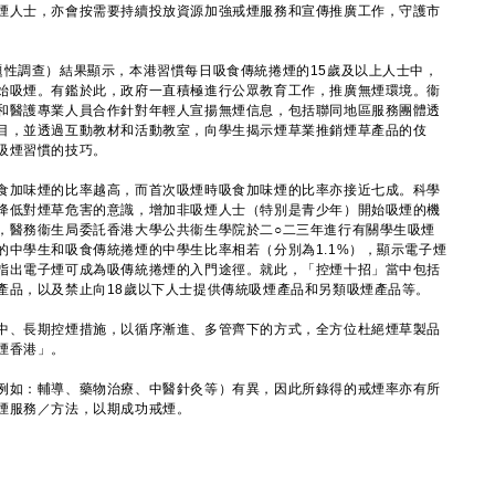
煙人士，亦會按需要持續投放資源加強戒煙服務和宣傳推廣工作，守護市
題性調查）結果顯示，本港習慣每日吸食傳統捲煙的15歲及以上人士中，
始吸煙。有鑑於此，政府一直積極進行公眾教育工作，推廣無煙環境。衞
和醫護專業人員合作針對年輕人宣揚無煙信息，包括聯同地區服務團體透
目，並透過互動教材和活動教室，向學生揭示煙草業推銷煙草產品的伎
吸煙習慣的技巧。
加味煙的比率越高，而首次吸煙時吸食加味煙的比率亦接近七成。科學
降低對煙草危害的意識，增加非吸煙人士（特別是青少年）開始吸煙的機
，醫務衞生局委託香港大學公共衞生學院於二○二三年進行有關學生吸煙
的中學生和吸食傳統捲煙的中學生比率相若（分別為1.1%），顯示電子煙
指出電子煙可成為吸傳統捲煙的入門途徑。就此，「控煙十招」當中包括
產品，以及禁止向18歲以下人士提供傳統吸煙產品和另類吸煙產品等。
、長期控煙措施，以循序漸進、多管齊下的方式，全方位杜絕煙草製品
煙香港」。
例如：輔導、藥物治療、中醫針灸等）有異，因此所錄得的戒煙率亦有所
煙服務／方法，以期成功戒煙。