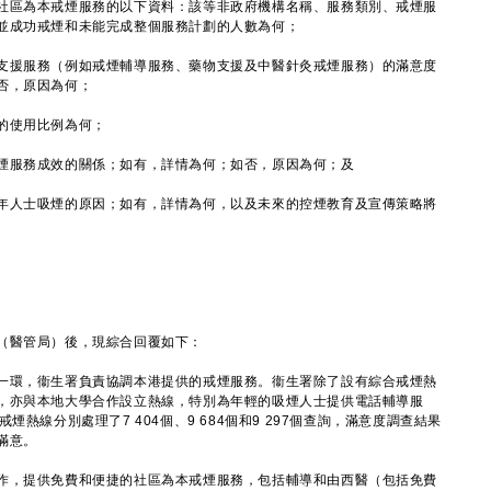
社區為本戒煙服務的以下資料：該等非政府機構名稱、服務類別、戒煙服
並成功戒煙和未能完成整個服務計劃的人數為何；
支援服務（例如戒煙輔導服務、藥物支援及中醫針灸戒煙服務）的滿意度
否，原因為何；
的使用比例為何；
煙服務成效的關係；如有，詳情為何；如否，原因為何；及
年人士吸煙的原因；如有，詳情為何，以及未來的控煙教育及宣傳策略將
醫管局）後，現綜合回覆如下：
一環，衞生署負責協調本港提供的戒煙服務。衞生署除了設有綜合戒煙熱
，亦與本地大學合作設立熱線，特別為年輕的吸煙人士提供電話輔導服
熱線分別處理了7 404個、9 684個和9 297個查詢，滿意度調查結果
滿意。
，提供免費和便捷的社區為本戒煙服務，包括輔導和由西醫（包括免費