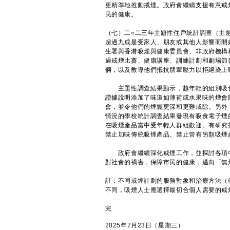
更精準地推動戒煙。政府會繼續支援有意戒
民的健康。
（七）二○二三年主題性住戶統計調查（主
超過九成是受家人、朋友或其他人影響而開
生署與香港吸煙與健康委員會、非政府機構
過戒煙比賽、健康講座、訓練計劃和劇場節
倆，以及教導他們抵抗朋輩壓力以拒絕染上
主題性調查結果顯示，越年輕的組別吸食
證據說明添加了味道如薄荷或水果味的煙會
會，並令他們的煙癮更深和更難戒除。另外
情況的學校統計調查結果發現有吸食電子煙
在吸煙產品當中受年輕人群組歡迎。有研究
禁止加味傳統吸煙產品、禁止管有另類吸煙
政府會繼續深化戒煙工作，並探討各項中
對社會的禍害，保障市民的健康，邁向「無
註：不同戒煙計劃的服務對象和治療方法（
不同，吸煙人士應選擇最切合個人需要的戒
完
2025年7月23日（星期三）