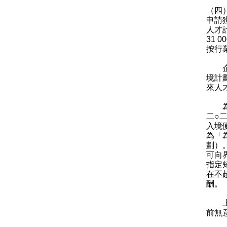
（四）
申請
人才計
31
按行
企業
境計
來人
為方
二○
入境
為「
劃）
可向
指定
在不
酬。
上述
前無