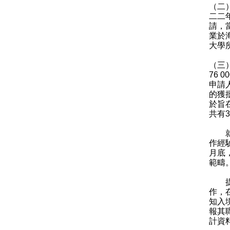
（二
二二
請，當
業於
大學
（三
76 
申請
的獲
於旨
共有
就高
作經
月底
範疇
提問
作，
知入
報其
計資