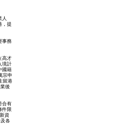
業人
港，提
經事務
（高才
入境計
中國籍
萬宗申
生留港
畢業後
符合有
條件限
「新資
涉及各