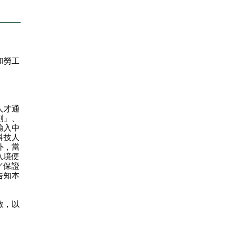
和勞工
人才通
劃」、
輸入中
科技人
外，當
入境便
／保證
告知本
數，以