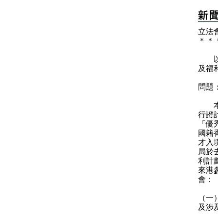
立法
＊
＊
以下
及福
問題
本港
行證
「優
國籍
才入
局於
利計
來港
會：
（一
及涉