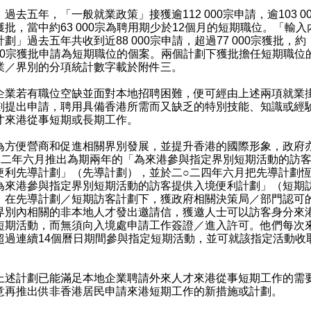
過去五年，「一般就業政策」接獲逾112 000宗申請，逾103 0
獲批，當中約63 000宗為聘用期少於12個月的短期職位。「輸入
劃」過去五年共收到近88 000宗申請，超過77 000宗獲批，約
 000宗獲批申請為短期職位的個案。兩個計劃下獲批擔任短期職位
業／界別的分項統計數字載於附件三。
若有職位空缺並面對本地招聘困難，便可經由上述兩項就業
劃提出申請，聘用具備香港所需而又缺乏的特別技能、知識或經
才來港從事短期或長期工作。
便營商和促進相關界別發展，並提升香港的國際形象，政府
二二年六月推出為期兩年的「為來港參與指定界別短期活動的訪
便利先導計劃」（先導計劃），並於二○二四年六月把先導計劃
為來港參與指定界別短期活動的訪客提供入境便利計劃」（短期
。在先導計劃／短期訪客計劃下，獲政府相關決策局／部門認可
界別內相關的非本地人才發出邀請信，獲邀人士可以訪客身分來
短期活動，而無須向入境處申請工作簽證／進入許可。他們每次
超過連續14個曆日期間參與指定短期活動，並可就該指定活動收
計劃已能滿足本地企業聘請外來人才來港從事短期工作的需
意再推出供非香港居民申請來港短期工作的新措施或計劃。