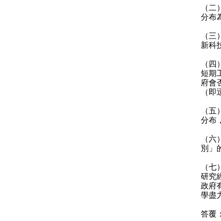
（二
分布
（三
新科
（四
短期
府會
（即
（五
分布
（六
別」
（七
研究
政府
學盡
答覆