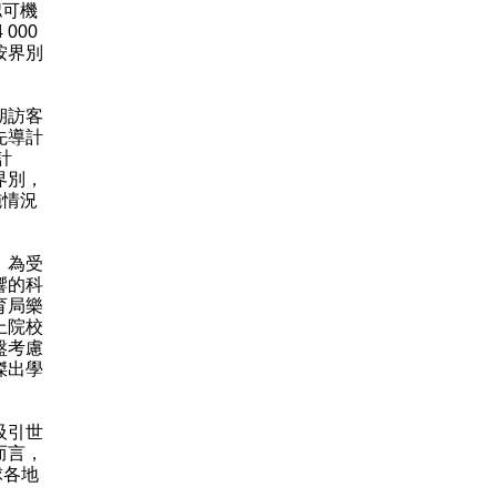
認可機
000
按界別
期訪客
先導計
計
界別，
施情況
，為受
響的科
育局樂
上院校
盤考慮
傑出學
吸引世
而言，
球各地