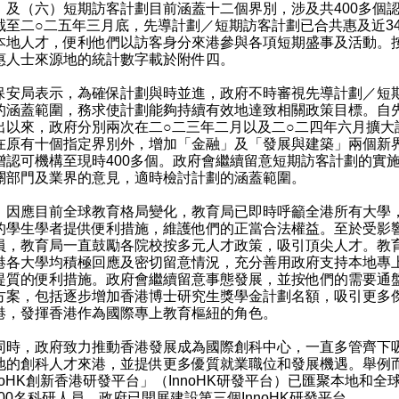
）及（六）短期訪客計劃目前涵蓋十二個界別，涉及共400多個
截至二○二五年三月底，先導計劃／短期訪客計劃已合共惠及近34 
本地人才，便利他們以訪客身分來港參與各項短期盛事及活動。
惠人士來源地的統計數字載於附件四。
局表示，為確保計劃與時並進，政府不時審視先導計劃／短
的涵蓋範圍，務求使計劃能夠持續有效地達致相關政策目標。自
出以來，政府分別兩次在二○二三年二月以及二○二四年六月擴大
在原有十個指定界別外，增加「金融」及「發展與建築」兩個新
增認可機構至現時400多個。政府會繼續留意短期訪客計劃的實
關部門及業界的意見，適時檢討計劃的涵蓋範圍。
）因應目前全球教育格局變化，教育局已即時呼籲全港所有大學
的學生學者提供便利措施，維護他們的正當合法權益。至於受影
員，教育局一直鼓勵各院校按多元人才政策，吸引頂尖人才。教
港各大學均積極回應及密切留意情況，充分善用政府支持本地專
提質的便利措施。政府會繼續留意事態發展，並按他們的需要通
方案，包括逐步增加香港博士研究生獎學金計劃名額，吸引更多
港，發揮香港作為國際專上教育樞紐的角色。
，政府致力推動香港發展成為國際創科中心，一直多管齊下
地的創科人才來港，並提供更多優質就業職位和發展機遇。舉例
nnoHK創新香港研發平台」（InnoHK研發平台）已匯聚本地和全
500名科研人員。政府已開展建設第三個InnoHK研發平台