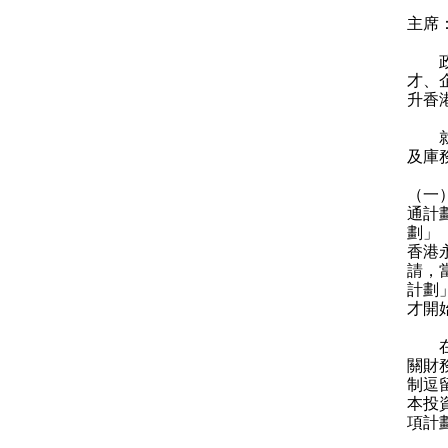
主席
政府
才、
升香
就議
及庫
（一
通計
劃」
香港
請，
計劃
才開
在「
關財
制逗
本投
項計