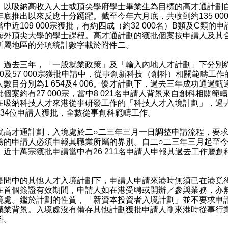
）以吸納高收入人士或頂尖學府學士畢業生為目標的高才通計劃
年底推出以來反應十分踴躍。截至今年六月底，共收到約135 00
中近109 000宗獲批，有約四成（約32 000名）B類及C類的
海外頂尖大學的學士課程。高才通計劃的獲批個案按申請人及其
所屬地區的分項統計數字載於附件二。
）過去三年，「一般就業政策」及「輸入內地人才計劃」下分別
000及57 000宗獲批申請中，從事創新科技（創科）相關範疇工
人數目分別為1 654及4 006。優才計劃下，過去三年成功通過甄
批個案約有27 000宗，當中8 021名申請人背景來自創科相關範
在吸納科技人才來港從事研發工作的「科技人才入境計劃」，過
334位申請人獲批，全數從事創科範疇工作。
才通計劃，入境處於二○二三年三月一日調整申請流程，要求
驗的申請人必須申報其職業所屬的界別。自二○二三年三月起至
，近十萬宗獲批申請當中有26 211名申請人申報其過去工作屬創
。
中的其他人才入境計劃下，申請人申請來港時無須已在港覓
在首個簽證有效期間，申請人如在港受聘或開辦／參與業務，亦
境處。鑑於計劃的性質，「新資本投資者入境計劃」並不要求申
職業背景。入境處沒有備存其他計劃獲批申請人剛來港時從事行
料。