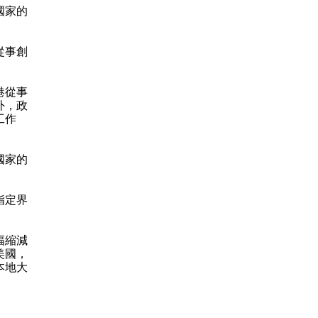
國家的
從事創
港從事
外，政
工作
國家的
指定界
幅縮減
美國，
本地大