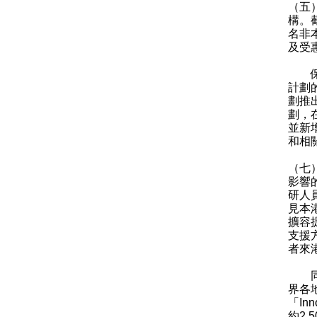
（五
構。
名非
及受
保安
計劃
劃推
劃，
並新
和相
（七
影響
研人
見本
擴容
支援
者來
同時
界各
「I
約2 