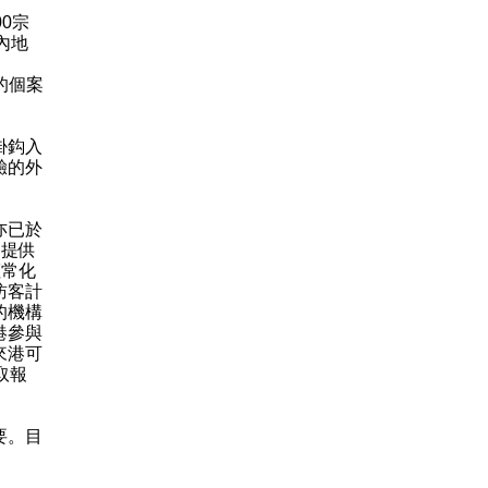
00宗
內地
的個案
掛鈎入
驗的外
亦已於
客提供
恆常化
訪客計
的機構
港參與
來港可
取報
要。目