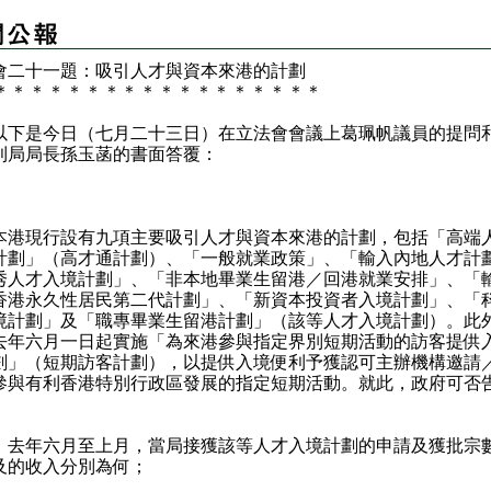
會二十一題：吸引人才與資本來港的計劃
＊
＊
＊
＊
＊
＊
＊
＊
＊
＊
＊
＊
＊
＊
＊
＊
＊
＊
是今日（七月二十三日）在立法會會議上葛珮帆議員的提問
利局局長孫玉菡的書面答覆：
：
現行設有九項主要吸引人才與資本來港的計劃，包括「高端
計劃」（高才通計劃）、「一般就業政策」、「輸入內地人才計
秀人才入境計劃」、「非本地畢業生留港／回港就業安排」、「
香港永久性居民第二代計劃」、「新資本投資者入境計劃」、「
境計劃」及「職專畢業生留港計劃」（該等人才入境計劃）。此
去年六月一日起實施「為來港參與指定界別短期活動的訪客提供
劃」（短期訪客計劃），以提供入境便利予獲認可主辦機構邀請
參與有利香港特別行政區發展的指定短期活動。就此，政府可否
）去年六月至上月，當局接獲該等人才入境計劃的申請及獲批宗
及的收入分別為何；