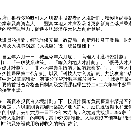
：
正推行多項吸引人才與資本投資者的入境計劃，積極吸納專
企業家及高資產人士，豐富本地人才庫及吸引更多新資金落戶香
港的整體競爭力，促進本地經濟多元化及創新發展。
員的提問，經諮詢保安局、教育局、創新科技及工業局、財
務局及入境事務處（入境處）後，現答覆如下：
）自去年六月一日，截至今年六月底，「高端人才通行證計劃」
劃）、「一般就業政策」、「輸入內地人才計劃」、「優秀人才
（優才計劃）、「非本地畢業生留港／回港就業安排」、「輸入
永久性居民第二代計劃」以及「科技人才入境計劃」共接獲逾19
當中近14萬宗獲批。有關分項統計數字載於附件一。「職專畢業
」要待首批合資格全日制高級文憑課程學生於二○二六年年中起
始接受申請。
新資本投資者入境計劃」下，投資推廣署負責審查申請是否
務規定，入境處則負責審批簽證‍／進入許可、延長逗留期限和無
留的申請。去年六月一日至今年六月底，入境處共接獲1 295宗
資者入境計劃」的申請，當中673宗獲批。入境處沒有備存提問
劃申請及簽證費用所得收入的統計數字。