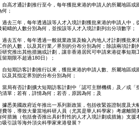
）自高才通計劃推行至今，每年獲批來港的申請人的所屬地區或
為何；
）過去三年，每年透過該等人才入境計劃獲批來港的申請人中，
技範疇的人數分別為何，並按該等人才入境計劃列出分項數字；
）過去五年，每年透過一般就業政策及輸入內地人才計劃獲批來
工作的人數，以及其行業／界別的分布分別為何；除該兩項計劃
否研究推出其他措施或計劃，讓非香港居民可申請來港從事短期
逗留期限不超過180日）；
）自短期訪客計劃推行以來，獲批來港的申請人數、所屬地區或
，以及其指定界別的分布分別為何；
）當局有否計劃擴大短期訪客計劃中「認可主辦機構」及／或「
的清單；若有，詳情為何；若否，原因為何；及
）據悉美國政府近年推出一系列新政策，包括收緊簽證制度及大
經費等，導致大量當地科研人員（尤其是華人科學家）考慮離開
有何措施（包括會否推出具針對性的人才入境計劃或措施）支援
力吸引該等海外頂尖科學家來港發展？
：