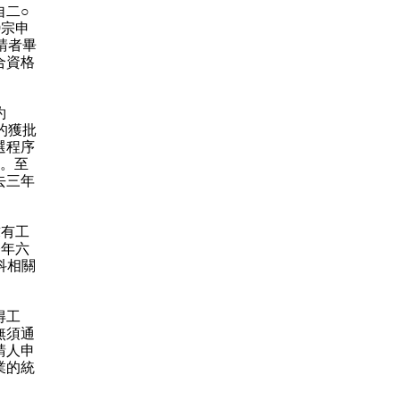
自二○
0宗申
申請者畢
合資格
約
作的獲批
選程序
疇。至
去三年
有工
今年六
科相關
得工
無須通
請人申
業的統