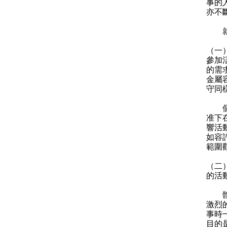
事的
亦不
就江
（一
參加
的需
金屬
守同
個別
准下
響活
如容
範圍
（二
的活
體育
激烈
事時
目的