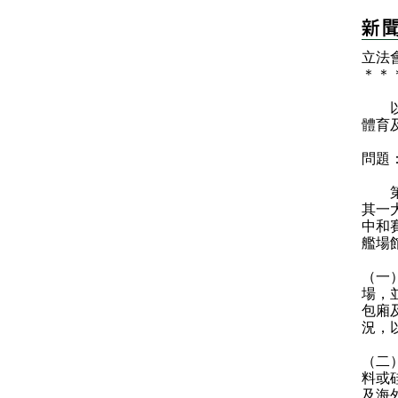
立法
＊
＊
以下
體育
問題
第十
其一
中和
艦場
（一
場，
包廂
況，
（二
料或
及海