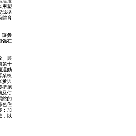
為運送
重用塑
資源循
德體育
，讓參
加強在
放、廉
國第十
國運動
專業檢
眾參與
碳措施
施及使
場館的
綠色住
賽；加
戲，以