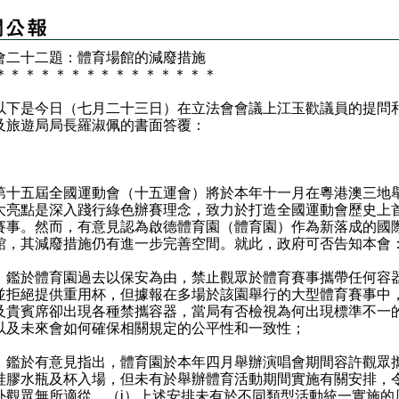
會二十二題：體育場館的減廢措施
＊
＊
＊
＊
＊
＊
＊
＊
＊
＊
＊
＊
＊
＊
＊
是今日（七月二十三日）在立法會會議上江玉歡議員的提問
及旅遊局局長羅淑佩的書面答覆：
：
五屆全國運動會（十五運會）將於本年十一月在粵港澳三地
大亮點是深入踐行綠色辦賽理念，致力於打造全國運動會歷史上
賽事。然而，有意見認為啟德體育園（體育園）作為新落成的國
館，其減廢措施仍有進一步完善空間。就此，政府可否告知本會
）鑑於體育園過去以保安為由，禁止觀眾於體育賽事攜帶任何容
並拒絕提供重用杯，但據報在多場於該園舉行的大型體育賽事中
及貴賓席卻出現各種禁攜容器，當局有否檢視為何出現標準不一
以及未來會如何確保相關規定的公平性和一致性；
）鑑於有意見指出，體育園於本年四月舉辦演唱會期間容許觀眾
硅膠水瓶及杯入場，但未有於舉辦體育活動期間實施有關安排，
外觀眾無所適從，（i）上述安排未有於不同類型活動統一實施的