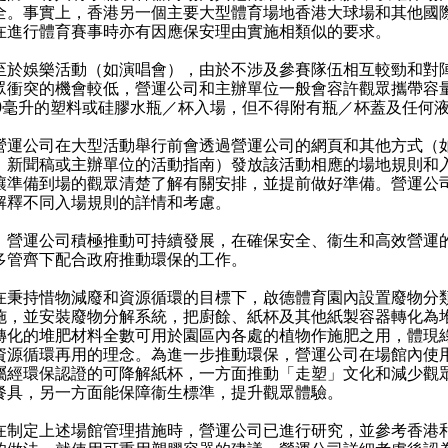
全。事實上，香港另一個主要大型體育場地香港大球場和其他國
在進行體育賽事時亦有因應保安理由實施相類似的要求。
娛樂活動（如演唱會），由於不涉及參賽隊伍相互較勁和對
眾衝突的機會較低，營運公司和主辦單位一般會容許觀眾攜帶容
00毫升的塑料或硅膠水瓶／杯入場，但不得附有瓶／杯蓋及任何
公司在大型活動舉行前會透過營運公司的網頁和其他方式（
、新聞稿或主辦單位的活動指南）發放該活動相應的場地規則和
讓準備到場的觀眾清楚了解有關安排，並提前做好準備。營運公
解釋不同入場規則的詳情和考慮。
）營運公司積極推動可持續發展，在確保安全、衞生和高效營運
多管齊下配合政府推動環保的工作。
持惜物減廢和資源循環的目標下，啟德體育園內設置廢物分
施，並安裝廢物分解系統，把廚餘、紙杯及其他紙製容器轉化為
轉化的堆肥材料全數可用於園區內各處的植物作施肥之用，體現
資源循環再用的理念。為進一步推動環保，營運公司在場館內使
屬經環保認證的可降解紙杯，一方面推動「走塑」文化和減少觀
餐具，另一方面能保障衞生標準，提升觀眾體驗。
定上述場館管理措施時，營運公司已進行研究，並參考香港