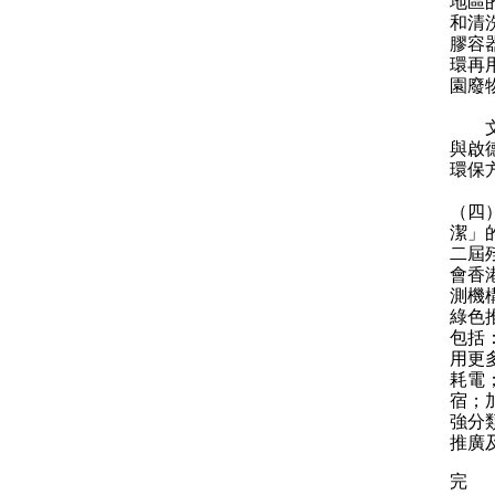
地區
和清
膠容
環再
園廢
文化
與啟
環保
（四
潔」
二屆
會香
測機
綠色
包括
用更
耗電
宿；
強分
推廣
完