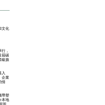
和文化
舉行，
首屆碳
際級旗
：
器入
，企業
的情
攜帶塑
令本地
原因