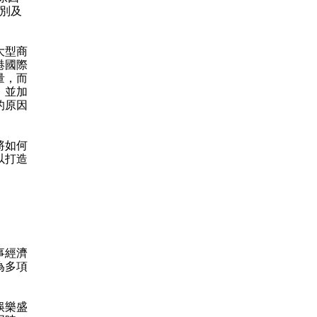
類別及
大型商
港國際
量，而
，並加
的原因
將如何
以打造
事經濟
為多項
娛樂盛