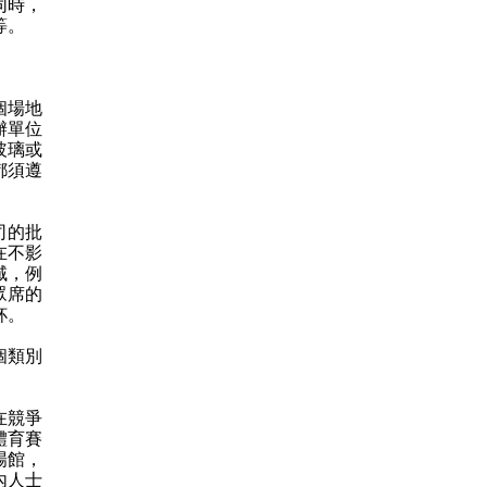
同時，
等。
個場地
辦單位
玻璃或
都須遵
司的批
在不影
域，例
眾席的
杯。
個類別
在競爭
體育賽
場館，
內人士