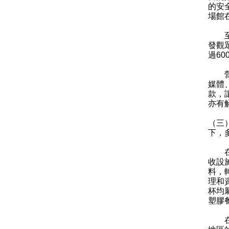
的安
場館
至於
發觀
過6
營運
媒體
款，
亦有
（三
下，
在秉
收設
料，
理和
杯均
塑膠
在制