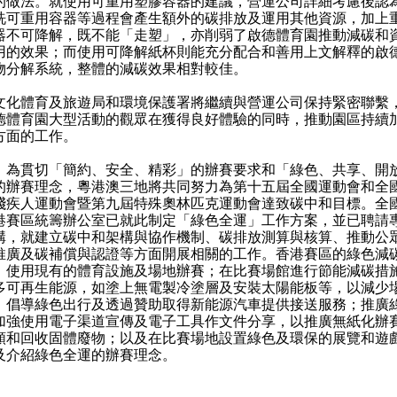
的做法。就使用可重用塑膠容器的建議，營運公司詳細考慮後認
洗可重用容器等過程會產生額外的碳排放及運用其他資源，加上
器不可降解，既不能「走塑」，亦削弱了啟德體育園推動減碳和
用的效果；而使用可降解紙杯則能充分配合和善用上文解釋的啟
物分解系統，整體的減碳效果相對較佳。
體育及旅遊局和環境保護署將繼續與營運公司保持緊密聯繫
德體育園大型活動的觀眾在獲得良好體驗的同時，推動園區持續
方面的工作。
）為貫切「簡約、安全、精彩」的辦賽要求和「綠色、共享、開
的辦賽理念，粵港澳三地將共同努力為第十五屆全國運動會和全
殘疾人運動會暨第九屆特殊奧林匹克運動會達致碳中和目標。全
港賽區統籌辦公室已就此制定「綠色全運」工作方案，並已聘請
構，就建立碳中和架構與協作機制、碳排放測算與核算、推動公
推廣及碳補償與認證等方面開展相關的工作。香港賽區的綠色減
：使用現有的體育設施及場地辦賽；在比賽場館進行節能減碳措
多可再生能源，如塗上無電製冷塗層及安裝太陽能板等，以減少
；倡導綠色出行及透過贊助取得新能源汽車提供接送服務；推廣
加強使用電子渠道宣傳及電子工具作文件分享，以推廣無紙化辦
類和回收固體廢物；以及在比賽場地設置綠色及環保的展覽和遊
及介紹綠色全運的辦賽理念。