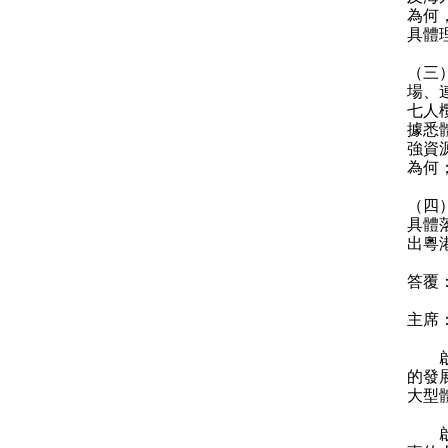
為何
具體
（三
場、
七人
據悉
強資
為何
（四
具體
出粵
答覆
主席
啟德
的發
大型
啟德