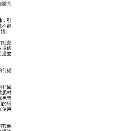
際體育
陣，引
量不超
液體。
如社交
入場條
司過去
的前提
類和回
堆肥材
綠色管
用的紙
眾使用
和其他