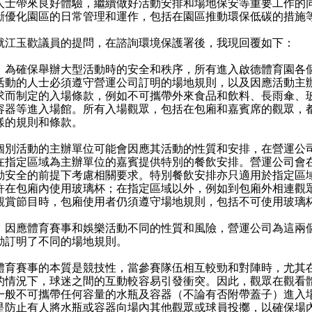
人士帶來良好體驗，繼續做好活動安排和場地保安等重要工作的
斷優化園區的日常管理和運作，包括在園區推動環保低碳的措施
玉歡議員的提問，在諮詢環境保護署後，我現回覆如下：
）為確保舉辦大型活動時的安全和秩序，所有進入啟德體育園各
活動的人士必須遵守營運公司訂明的場地規則，以及因應活動主
求而制定的入場條款，例如不可攜帶外來食品和飲料、長雨傘、
容器等進入場館。所有入場觀眾，包括在包廂和嘉賓席的觀眾，
樣的規則和條款。
活動的主辦單位可能會因應其活動的性質和安排，在營運公
在指定區域為主辦單位的嘉賓提供特別的餐飲安排。營運公司會
動安全的前提下考慮相關要求。特別餐飲安排亦只適用於指定區
許在包廂內使用玻璃杯；在指定區域以外，例如到包廂外相連觀
觀賞節目時，包廂使用者仍須遵守場地規則，包括不可使用玻璃
）因應體育賽事和娛樂活動不同的性質和風險，營運公司為這兩
動訂明了不同的場地規則。
賽事的本質是競技性，當參賽隊伍相互較勁和對陣時，尤其
的情況下，球迷之間的互動較容易引發衝突。因此，觀眾在觀看
一般不可攜帶任何容量的水瓶及容器（不論有否附帶蓋子）進入
是防止有人將水瓶或容器向場內其他觀眾或球員投擲，以確保場