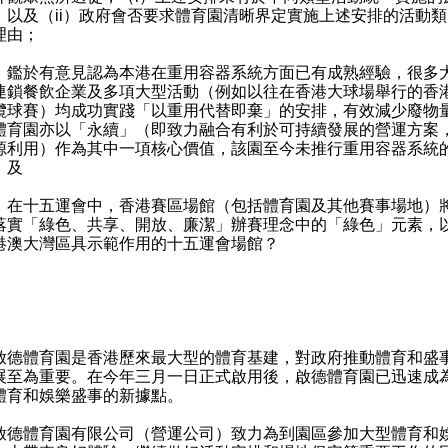
，以及（ii）政府會否要求體育園清晰界定實施上述安排的活動
理由；
）鑑於有意見認為本港在重用容器系統方面已有成熟經驗，很多
連鎖餐飲企業及多項大型活動（例如以往在香港大球場舉行的香
欖球賽）均成功實踐「以重用代替即棄」的安排，有效減少廢物
體育園亦以「永續」（即致力融合有利於可持續發展的營運方案
源利用）作為其中一項核心價值，該園至今未推行重用容器系統
；及
）在十五運會中，香港賽區場館（包括體育園及其他賽事場地）
落實「綠色、共享、開放、廉潔」辦賽理念中的「綠色」元素，
港澳大灣區具示範作用的十五運會場館？
：
：
體育園是香港歷來最大型的體育基建，對政府推動體育和盛
展至為重要。在今年三月一日正式啟用後，啟德體育園已迅速成
體育和娛樂盛事的新據點。
體育園有限公司（營運公司）致力為到園區參加大型體育和