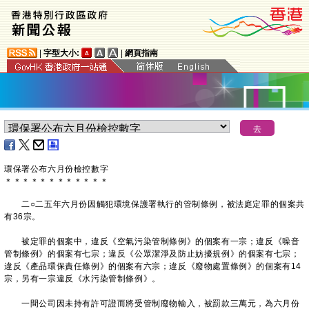
|
字型大小:
|
網頁指南
環保署公布六月份檢控數字
＊
＊
＊
＊
＊
＊
＊
＊
＊
＊
＊
＊
二○二五年六月份因觸犯環境保護署執行的管制條例，被法庭定罪的個案共
有36宗。
被定罪的個案中，違反《空氣污染管制條例》的個案有一宗；違反《噪音
管制條例》的個案有七宗；違反《公眾潔淨及防止妨擾規例》的個案有七宗；
違反《產品環保責任條例》的個案有六宗；違反《廢物處置條例》的個案有14
宗，另有一宗違反《水污染管制條例》。
一間公司因未持有許可證而將受管制廢物輸入，被罰款三萬元，為六月份