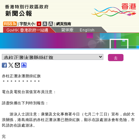
|
字型大小:
|
網頁指南
赤柱正灘泳灘懸掛紅旗
＊
＊
＊
＊
＊
＊
＊
＊
＊
＊
電台及電視台當值宣布員注意：
請盡快播出下列特別報告：
游泳人士請注意：康樂及文化事務署今日（七月二十三日）宣布，由於大
浪關係，港島南區的赤柱正灘泳灘已懸掛紅旗，顯示在該處游泳會有危險，市
民請勿在該處游泳。
完