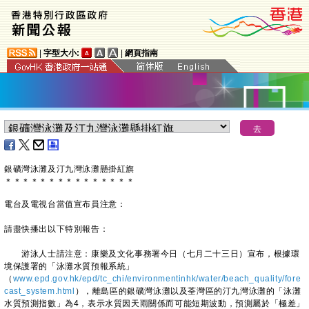
|
字型大小:
|
網頁指南
銀礦灣泳灘及汀九灣泳灘懸掛紅旗
＊
＊
＊
＊
＊
＊
＊
＊
＊
＊
＊
＊
＊
＊
＊
電台及電視台當值宣布員注意：
請盡快播出以下特別報告：
游泳人士請注意：康樂及文化事務署今日（七月二十三日）宣布，根據環
境保護署的「泳灘水質預報系統」
（
www.epd.gov.hk/epd/tc_chi/environmentinhk/water/beach_quality/fore
cast_system.html
），離島區的銀礦灣泳灘以及荃灣區的汀九灣泳灘的「泳灘
水質預測指數」為4，表示水質因天雨關係而可能短期波動，預測屬於「極差」