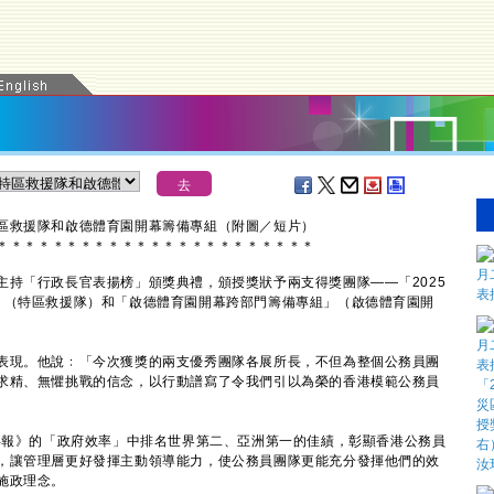
區救援隊和啟德體育園開幕籌備專組（附圖／短片）
＊
＊
＊
＊
＊
＊
＊
＊
＊
＊
＊
＊
＊
＊
＊
＊
＊
＊
＊
＊
＊
＊
＊
「行政長官表揚榜」頒獎典禮，頒授獎狀予兩支得獎團隊——「2025
」（特區救援隊）和「啟德體育園開幕跨部門籌備專組」（啟德體育園開
現。他說﹕「今次獲獎的兩支優秀團隊各展所長，不但為整個公務員團
求精、無懼挑戰的信念，以行動譜寫了令我們引以為榮的香港模範公務員
報》的「政府效率」中排名世界第二、亞洲第一的佳績，彰顯香港公務員
，讓管理層更好發揮主動領導能力，使公務員團隊更能充分發揮他們的效
施政理念。