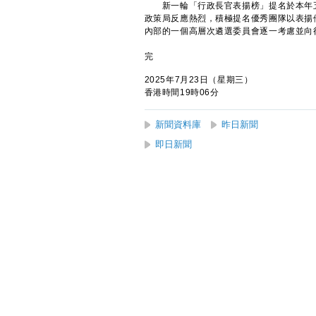
新一輪「行政長官表揚榜」提名於本年五
政策局反應熱烈，積極提名優秀團隊以表揚
內部的一個高層次遴選委員會逐一考慮並向
完
2025年7月23日（星期三）
香港時間19時06分
新聞資料庫
昨日新聞
即日新聞