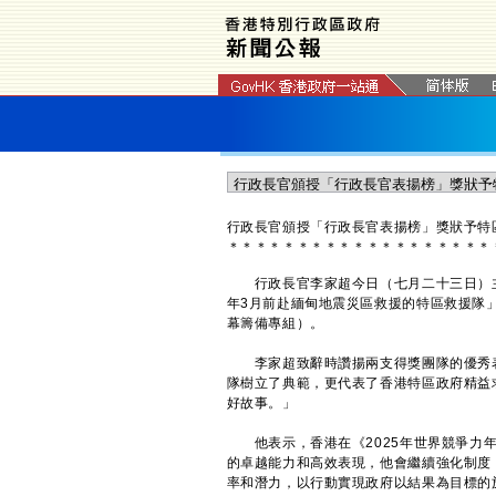
行政長官頒授「行政長官表揚榜」獎狀予特
＊
＊
＊
＊
＊
＊
＊
＊
＊
＊
＊
＊
＊
＊
＊
＊
＊
＊
＊
行政長官李家超今日（七月二十三日）主持
年3月前赴緬甸地震災區救援的特區救援隊
幕籌備專組）。
李家超致辭時讚揚兩支得獎團隊的優秀表
隊樹立了典範，更代表了香港特區政府精益
好故事。」
他表示，香港在《2025年世界競爭力年
的卓越能力和高效表現，他會繼續強化制度
率和潛力，以行動實現政府以結果為目標的