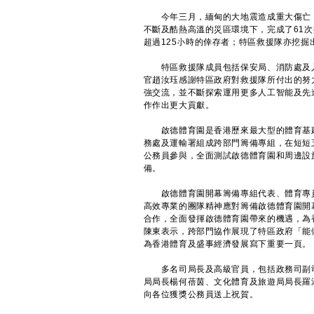
今年三月，緬甸的大地震造成重大傷亡，
不斷及酷熱高溫的災區環境下，完成了61
超過125小時的倖存者；特區救援隊亦挖掘
特區救援隊成員包括保安局、消防處及入
官趙汝珏感謝特區政府對救援隊所付出的努
強交流，並不斷探索運用更多人工智能及先
作作出更大貢獻。
啟德體育園是香港歷來最大型的體育基建
務處及運輸署組成跨部門籌備專組，在短短
公務員參與，全面測試啟德體育園和周邊設
備。
啟德體育園開幕籌備專組代表、體育專員
高效專業的團隊精神應對籌備啟德體育園開
合作，全面發揮啟德體育園帶來的機遇，為
陳東表示，跨部門協作展現了特區政府「能
為香港體育及盛事經濟發展寫下重要一頁。
多名司局長及高級官員，包括政務司副司
局局長楊何蓓茵、文化體育及旅遊局局長羅
向各位獲獎公務員送上祝賀。