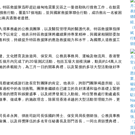
特區救援隊迅即趕赴緬甸地震重災區之一曼德勒執行搜救工作，在餘震
次搜救行動，覆蓋57個地點，並與國家救援隊聯合行動，成功救出一名被困
出兩具遇難者遺體。
境事務處的公務員團隊，以及醫院管理局的醫護代表。特區救援隊指揮
力予以肯定，他表示特區救援隊將繼續秉持專業精神，與國家相關部委加
進科技，持續提升特區救援隊的應急救援能力和水平，為國際人道救援工
。文化體育及旅遊局、保安局、公務員事務局、運輸及物流局、香港警
五個月內完成了約20場測試活動，包括五場大規模演練，動員約14萬人次
施的承載能力，為三月一日的開幕典禮，以及緊接的多項大型活動做好準
蔡健斌感謝行政長官對團隊的肯定。他表示，跨部門團隊竭盡所能，以
幕過程中的各項挑戰。團隊會繼續在已建立的良好溝通和協作基礎上緊密
香港的體育和娛樂盛事，以及經濟發展注入動能。時任警務處行動處處長
做事、做成事」的施政理念，除展現香港卓越的大型活動管理能力外，更
長卓永興、律政司副司長張國鈞博士、保安局局長鄧炳強、公務員事務
淑佩，以及得獎隊伍的多名常任秘書長及部門首長，一同出席頒獎典禮，