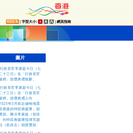
|
字型大小:
|
網頁指南
圖片