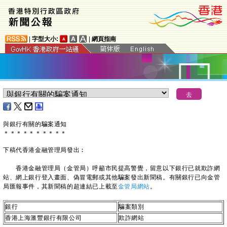
|
字型大小:
|
網頁指南
與銀行有關的騙案通知
＊
＊
＊
＊
＊
＊
＊
＊
＊
＊
下稿代香港金融管理局發出︰
​香港金融管理局（金管局）呼籲市民提高警覺，留意以下銀行已就欺詐網
站、網上銀行登入畫面、偽冒電郵或其他騙案發出新聞稿。有關銀行已向金管
局匯報事件，其新聞稿的超連結已上載至
金管局網站
。
銀行
騙案類別
香港上海滙豐銀行有限公司
欺詐網站