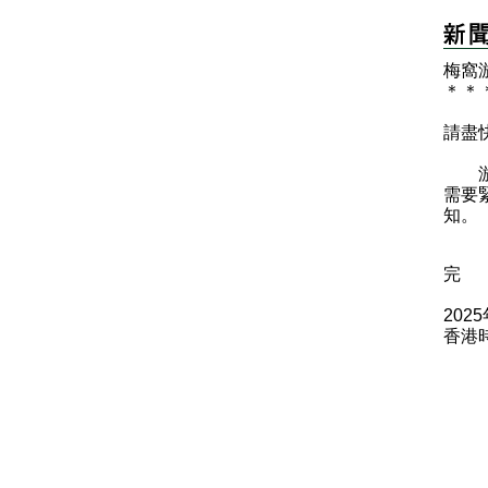
梅窩
＊
＊
請盡
游泳
需要
知。
完
202
香港時