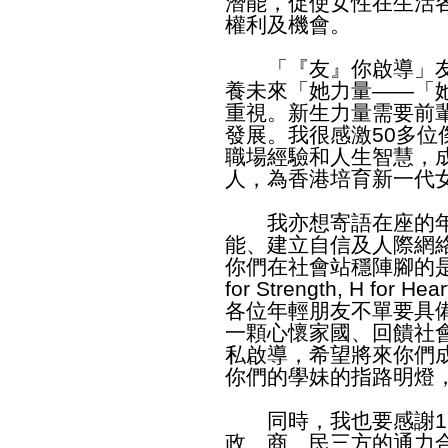
潛能，促使女性在生活
權利及機會。
「『友』你啟導」友
養未來「她力量——「
重視。新生力量需要前
發展。我很感激50多
職場經驗和人生智慧，
人，為香港培育新一代
我亦想寄語在座的年
能、建立自信及人際網
你們在社會站穩陣腳的是「她
for Strength, H for 
各位年輕朋友不單要具
一顆心懷家國、回饋社
私啟導，希望將來你們
你們的學妹的指路明燈
同時，我也要感謝12
政、商、民三方的通力