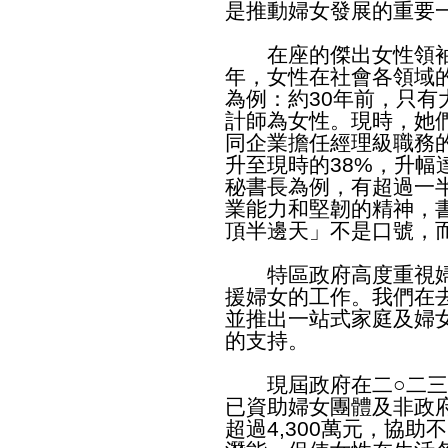
是推動婦女發展的重要
在座的傑出女性領袖
年，女性在社會各領域
為例：約30年前，只
計師為女性。現時，她
同企業擔任經理級職務的
升至現時的38%，升幅
秘書長為例，有超過一
業能力和堅韌的精神，
頂半邊天」不是口號，
特區政府高度重視婦
援婦女的工作。我們在
並推出一站式家庭及婦
的支持。
現屆政府在二○二三
已資助婦女團體及非政府
超過4,300萬元，協