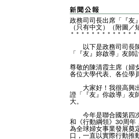
政務司司長出席「『友
（只有中文）（附圖／
＊
＊
＊
＊
＊
＊
＊
＊
＊
＊
＊
＊
＊
以下是政務司司長陳
「『友』妳啟導」友師
尊敬的陳清霞主席（婦
各位大學代表、各位學
大家好！我很高興出
證「『友』你啟導」友
大。
今年是聯合國第四次
和《行動綱領》30周
為全球婦女事業發展奠
口，一直以實際行動推