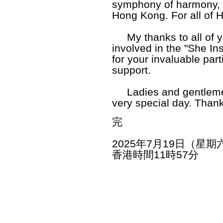
symphony of harmony, 
Hong Kong. For all of 
My thanks to all of y
involved in the "She I
for your invaluable part
support.
Ladies and gentlemen,
very special day. Than
完
2025年7月19日（星期
香港時間11時57分