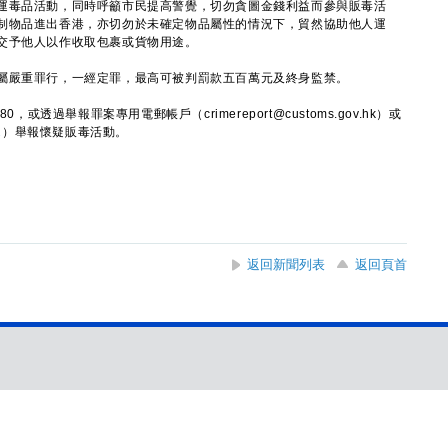
毒品活動，同時呼籲市民提高警覺，切勿貪圖金錢利益而參與販毒活
制物品進出香港，亦切勿於未確定物品屬性的情況下，貿然協助他人運
交予他人以作收取包裹或貨物用途。
嚴重罪行，一經定罪，最高可被判罰款五百萬元及終身監禁。
透過舉報罪案專用電郵帳戶（crimereport@customs.gov.hk）或
2
）舉報懷疑販毒活動。
返回新聞列表
返回頁首