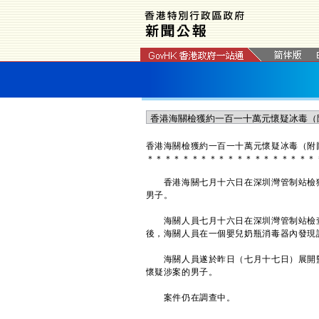
​香港海關檢獲約一百一十萬元懷疑冰毒（附
＊
＊
＊
＊
＊
＊
＊
＊
＊
＊
＊
＊
＊
＊
＊
＊
＊
＊
＊
香港海關七月十六日在深圳灣管制站檢獲
男子。
海關人員七月十六日在深圳灣管制站檢查
後，海關人員在一個嬰兒奶瓶消毒器內
海關人員遂於昨日（七月十七日）展開監
懷疑涉案的男子。
案件仍在調查中。