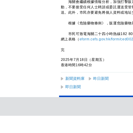
海關會繼續根據情報分析，加強打擊販運
動，不要接受任何人士聘請或委託運送受管
送。此外，市民亦要避免將個人資料或地址
根據《危險藥物條例》，販運危險藥物屬
市民可致電海關二十四小時熱線182 8080，或
網上表格（
eform.cefs.gov.hk/form/ced00
完
2025年7月18日（星期五）
香港時間16時42分
新聞資料庫
昨日新聞
即日新聞