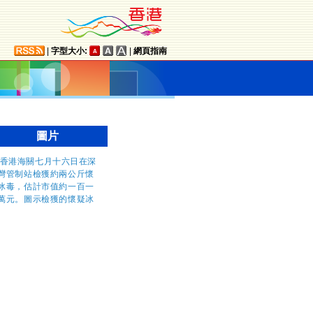
|
字型大小:
|
網頁指南
圖片