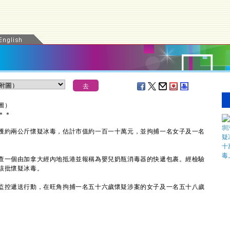
圖）
＊
＊
約兩公斤懷疑冰毒，估計市值約一百一十萬元，並拘捕一名女子及一名
一個由加拿大經內地抵港並報稱為嬰兒奶瓶消毒器的快遞包裹。經檢驗
發現該批懷疑冰毒。
控遞送行動，在旺角拘捕一名五十六歲懷疑涉案的女子及一名五十八歲