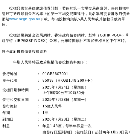
投標只供於基礎建設債券計劃下委任的第一市場交易商參與。任何投標申
請只可透過最新公布名單上的第一市場交易商進行，此名單可從香港政府債券
網站
www.hkgb.gov.hk
下載。每項投標均須以5萬人民幣或其整數倍數為單
位。
投標結果將於金管局網站、香港政府債券網站、彭博（GBHK <GO>）和
路孚特（IBPGSBPINDEX）公布，公布時間預計不遲於投標日的下午三時。
特區政府機構債券投標資料
一年期人民幣特區政府機構債券投標資料如下：
發行編號
：
01GB2607001
股份代號
：
85038（HKGB1.48 2607-R）
2025年7月24日（星期四）
投標日期和時間
：
上午9時30分至10時30分
發行和交收日期
：
2025年7月28日（星期一）
發行總額
：
15億人民幣
年期
：
1年
到期日
：
2026年7月28日（星期二）
利息
：
年息1.48厘，每半年派息一次
由發行日至到期日（包括該日）起計每年1月28日及7