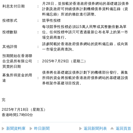
月28日，並按載於香港政府債券網站的基礎建設債券
利息支付日期
：
計劃及政府可持續債券計劃機構債券資料備忘錄（資
料備忘錄）所述的條款進行調整。
投標形式
：
競爭性投標
每項競爭性投標必須以5萬人民幣或其整數倍數為單
投標數額
：
位。任何投標申請只可透過最新公布名單上的第一市
場交易商進行。
請參閱載於香港政府債券網站的資料備忘錄，或向第
其他詳情
：
一市場交易商查詢。
預期開始在香港聯
合交易所有限公司
：
2025年7月29日（星期二）
買賣的日期
債券將在基礎建設債券計劃下的機構部分發行。募集
募集所得資金的用
：
所得的資金將按載於香港政府債券網站的基礎建設債
途
券框架作基建項目投資。
完
2025年7月18日（星期五）
香港時間17時00分
新聞資料庫
昨日新聞
返回新聞列表
返回頁首