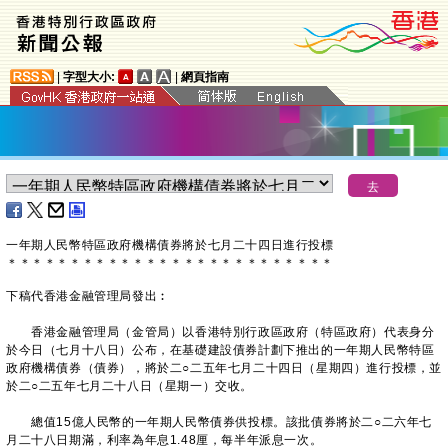
|
字型大小:
|
網頁指南
一年期人民幣特區政府機構債券將於七月二十四日進行投標
＊
＊
＊
＊
＊
＊
＊
＊
＊
＊
＊
＊
＊
＊
＊
＊
＊
＊
＊
＊
＊
＊
＊
＊
＊
＊
下稿代香港金融管理局發出︰
香港金融管理局（金管局）以香港特別行政區政府（特區政府）代表身分
於今日（七月十八日）公布，在基礎建設債券計劃下推出的一年期人民幣特區
政府機構債券（債券），將於二○二五年七月二十四日（星期四）進行投標，並
於二○二五年七月二十八日（星期一）交收。
總值15億人民幣的一年期人民幣債券供投標。該批債券將於二○二六年七
月二十八日期滿，利率為年息1.48厘，每半年派息一次。