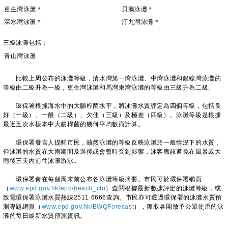
更生灣泳灘＊
貝澳泳灘＊
深水灣泳灘＊
汀九灣泳灘＊
三級泳灘包括：
青山灣泳灘
比較上周公布的泳灘等級，清水灣第一灣泳灘、中灣泳灘和銀線灣泳灘的
等級由二級升為一級，更生灣泳灘和馬灣東灣泳灘的等級由三級升為二級。
環保署根據海水中的大腸桿菌水平，將泳灘水質評定為四個等級，包括良
好（一級）、一般（二級）、欠佳（三級）及極差（四級）。泳灘等級是根據
最近五次水樣本中大腸桿菌的幾何平均數而計算。
環保署發言人提醒市民，雖然泳灘的等級反映泳灘於一般情況下的水質，
但泳灘的水質在大雨期間及過後或會暫時受到影響，泳客應該避免在風暴或大
雨後三天內前往泳灘游泳。
環保署會在每個周末前公布各泳灘等級摘要。市民可於環保署網頁
（
www.epd.gov.hk/epd/beach_chi
）查閱根據最新數據評定的泳灘等級，或
致電環保署泳灘水質熱線2511 6666查詢。市民亦可透過環保署的泳灘水質預
測專題網頁（
www.epd.gov.hk/BWQForecast
），獲取各開放予公眾使用的泳
灘的每日最新水質預測資訊。