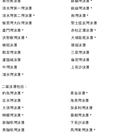
舂坎角泳灘
銀礦灣泳灘＊
清水灣第一灣泳灘
銀線灣泳灘＊
清水灣第二灣泳灘＊
南灣泳灘＊
愉景灣大白灣泳灘
聖士提反灣泳灘
廈門灣泳灘＊
赤柱正灘泳灘＊
洪聖爺灣泳灘＊
大埔龍尾泳灘＊
橋咀泳灘
塘福泳灘
觀音灣泳灘
三星灣泳灘
蘆鬚城泳灘
龜背灣泳灘
中灣泳灘
上長沙泳灘
淺水灣泳灘＊
二級泳灘包括：
釣魚灣泳灘＊
黄金泳灘＊
近水灣泳灘
海美灣泳灘
大浪灣泳灘＊
加多利灣泳灘
蝴蝶灣泳灘＊
麗都灣泳灘＊
新咖啡灣泳灘
下長沙泳灘
舊咖啡灣泳灘
馬灣東灣泳灘＊