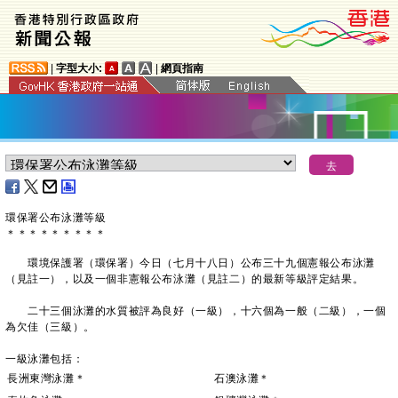
|
字型大小:
|
網頁指南
環保署公布泳灘等級
＊
＊
＊
＊
＊
＊
＊
＊
＊
環境保護署（環保署）今日（七月十八日）公布三十九個憲報公布泳灘
（見註一），以及一個非憲報公布泳灘（見註二）的最新等級評定結果。
二十三個泳灘的水質被評為良好（一級），十六個為一般（二級），一個
為欠佳（三級）。
一級泳灘包括：
長洲東灣泳灘＊
石澳泳灘＊